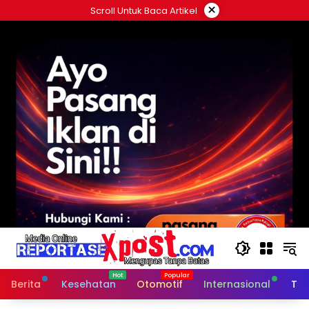
Langsung
×
Scroll Untuk Baca Artikel
ke
konten
Berita
Kesehatan
Otomotif
Internasional
Tek