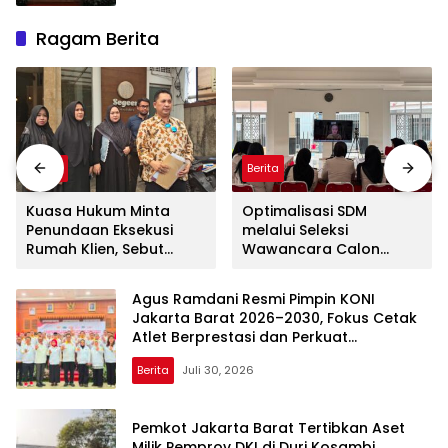
Ragam Berita
Berita
Berita
Kuasa Hukum Minta
Optimalisasi SDM
Penundaan Eksekusi
melalui Seleksi
Rumah Klien, Sebut
Wawancara Calon
Masih Ada Sejumlah
Peserta Magang Hub
Perkara Hukum yang
Kemnaker Batch 2
Agus Ramdani Resmi Pimpin KONI
Berjalan
Tahun 2026
Jakarta Barat 2026–2030, Fokus Cetak
Atlet Berprestasi dan Perkuat
Pembinaan
Berita
Juli 30, 2026
Pemkot Jakarta Barat Tertibkan Aset
Milik Pemprov DKI di Duri Kosambi