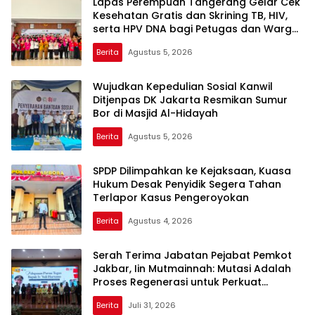
Lapas Perempuan Tangerang Gelar Cek
Kesehatan Gratis dan Skrining TB, HIV,
serta HPV DNA bagi Petugas dan Warga
Binaan
Berita
Agustus 5, 2026
Wujudkan Kepedulian Sosial Kanwil
Ditjenpas DK Jakarta Resmikan Sumur
Bor di Masjid Al-Hidayah
Berita
Agustus 5, 2026
SPDP Dilimpahkan ke Kejaksaan, Kuasa
Hukum Desak Penyidik Segera Tahan
Terlapor Kasus Pengeroyokan
Berita
Agustus 4, 2026
Serah Terima Jabatan Pejabat Pemkot
Jakbar, Iin Mutmainnah: Mutasi Adalah
Proses Regenerasi untuk Perkuat
Pelayanan Publik
Berita
Juli 31, 2026