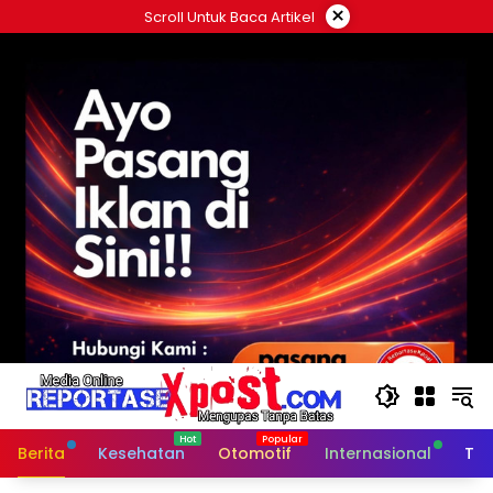
Langsung
×
Scroll Untuk Baca Artikel
ke
konten
Berita
Kesehatan
Otomotif
Internasional
Tek