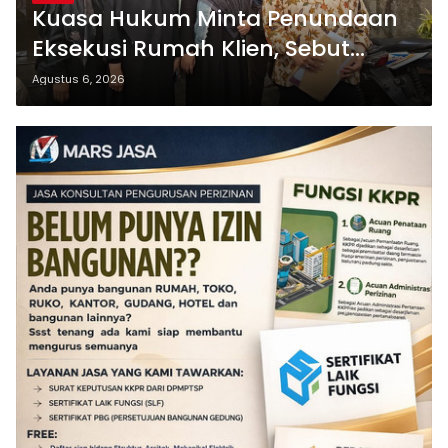
Kuasa Hukum Minta Penundaan
Eksekusi Rumah Klien, Sebut
Masih Ada Sejumlah Perkara
Agustus 6, 2026
Hukum yang Berjalan