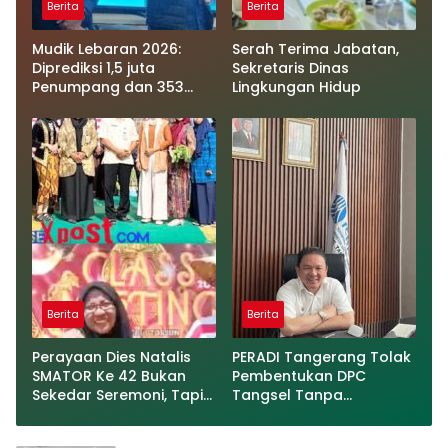
Berita
Berita
Mudik Lebaran 2026:
Serah Terima Jabatan,
Diprediksi 1,5 juta
Sekretaris Dinas
Penumpang dan 353
Lingkungan Hidup
Ribu Kendaraan akan
Menyeberang dari
Sumatera menuju Jawa
Berita
Berita
Perayaan Dies Natalis
PERADI Tangerang Tolak
SMATOR Ke 42 Bukan
Pembentukan DPC
Sekedar Seremoni, Tapi
Tangsel Tanpa
Berbagi Kasih Dan
Undangan Resmi
Peningkatan