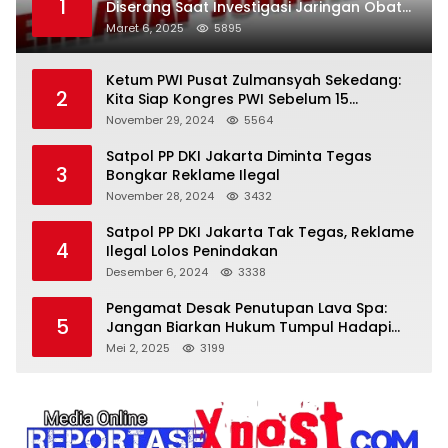
1
Diserang Saat Investigasi Jaringan Obat
Terlarang
Maret 6, 2025
5895
Ketum PWI Pusat Zulmansyah Sekedang:
2
Kita Siap Kongres PWI Sebelum 15
Desember 2024
November 29, 2024
5564
Satpol PP DKI Jakarta Diminta Tegas
3
Bongkar Reklame Ilegal
November 28, 2024
3432
Satpol PP DKI Jakarta Tak Tegas, Reklame
4
Ilegal Lolos Penindakan
Desember 6, 2024
3338
Pengamat Desak Penutupan Lava Spa:
5
Jangan Biarkan Hukum Tumpul Hadapi
‘Spa Berkedok
Mei 2, 2025
3199