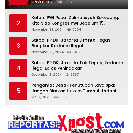
Terlarang
Maret 6, 2025
5895
Ketum PWI Pusat Zulmansyah Sekedang:
2
Kita Siap Kongres PWI Sebelum 15
Desember 2024
November 29, 2024
5564
Satpol PP DKI Jakarta Diminta Tegas
3
Bongkar Reklame Ilegal
November 28, 2024
3432
Satpol PP DKI Jakarta Tak Tegas, Reklame
4
Ilegal Lolos Penindakan
Desember 6, 2024
3337
Pengamat Desak Penutupan Lava Spa:
5
Jangan Biarkan Hukum Tumpul Hadapi
‘Spa Berkedok
Mei 2, 2025
3197