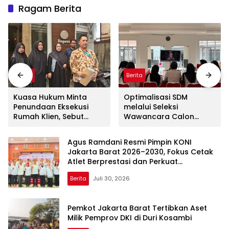
Ragam Berita
Berita
Berita
Kuasa Hukum Minta
Optimalisasi SDM
Penundaan Eksekusi
melalui Seleksi
Rumah Klien, Sebut
Wawancara Calon
Masih Ada Sejumlah
Peserta Magang Hub
Perkara Hukum yang
Kemnaker Batch 2
Agus Ramdani Resmi Pimpin KONI
Berjalan
Tahun 2026
Jakarta Barat 2026–2030, Fokus Cetak
Atlet Berprestasi dan Perkuat
Pembinaan
Berita
Juli 30, 2026
Pemkot Jakarta Barat Tertibkan Aset
Milik Pemprov DKI di Duri Kosambi