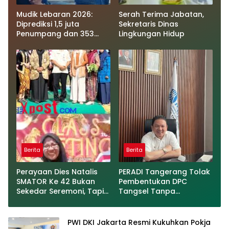
Mudik Lebaran 2026:
Serah Terima Jabatan,
Diprediksi 1,5 juta
Sekretaris Dinas
Penumpang dan 353
Lingkungan Hidup
Ribu Kendaraan akan
Menyeberang dari
Sumatera menuju Jawa
Berita
Berita
Perayaan Dies Natalis
PERADI Tangerang Tolak
SMATOR Ke 42 Bukan
Pembentukan DPC
Sekedar Seremoni, Tapi
Tangsel Tanpa
Berbagi Kasih Dan
Undangan Resmi
Peningkatan
Kompetensi.
PWI DKI Jakarta Resmi Kukuhkan Pokja