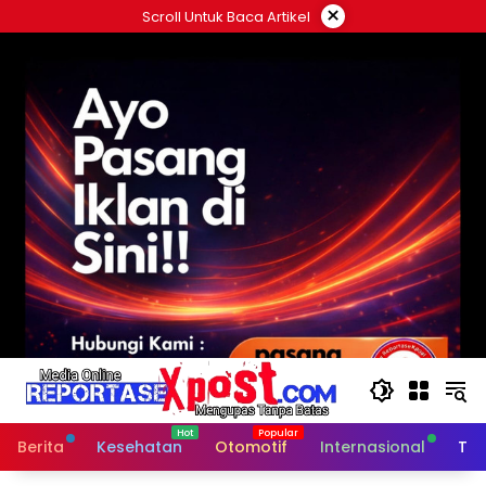
Langsung
×
Scroll Untuk Baca Artikel
ke
konten
Berita
Kesehatan
Otomotif
Internasional
Tek