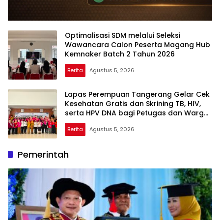
Optimalisasi SDM melalui Seleksi
Wawancara Calon Peserta Magang Hub
Kemnaker Batch 2 Tahun 2026
Berita
Agustus 5, 2026
Lapas Perempuan Tangerang Gelar Cek
Kesehatan Gratis dan Skrining TB, HIV,
serta HPV DNA bagi Petugas dan Warga
Binaan
Berita
Agustus 5, 2026
Reportas
Expost
Pemerintah