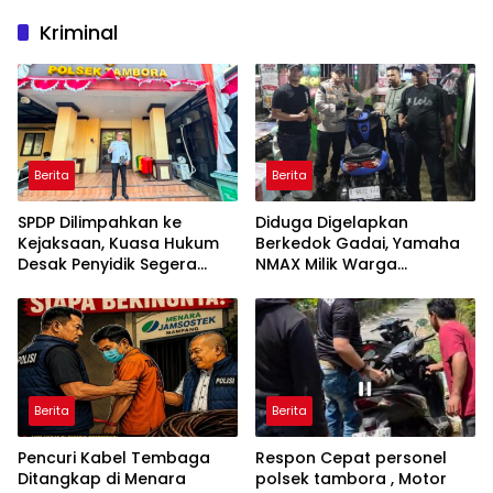
Kriminal
Berita
Berita
SPDP Dilimpahkan ke
Diduga Digelapkan
Kejaksaan, Kuasa Hukum
Berkedok Gadai, Yamaha
Desak Penyidik Segera
NMAX Milik Warga
Tahan Terlapor Kasus
Berpindah Tangan Hingga
Pengeroyokan
Lima Kali, Polisi Dalami
Dugaan Penggelapan dan
Penadahan
Berita
Berita
Pencuri Kabel Tembaga
Respon Cepat personel
Ditangkap di Menara
polsek tambora , Motor