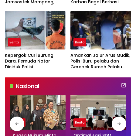
Jamsostek Mampang,
Korban Begal Berhasil
Polisi Dalami Dugaan
Ditemukan di Lokasi
Adanya Jaringan
Kejadian
Berita
Berita
Kepergok Curi Burung
Amankan Jalur Arus Mudik,
Dara, Pemuda Natar
Polisi Buru pelaku dan
Diciduk Polisi
Gerebek Rumah Pelaku
Pencurian
Nasional
Berita
Berita
n
Kuasa Hukum Minta
Optimalisasi SDM