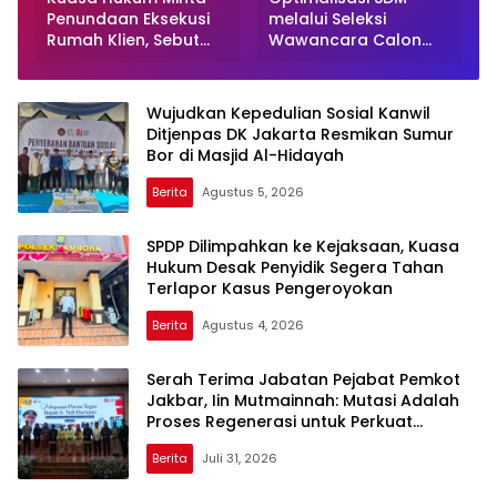
Penundaan Eksekusi
melalui Seleksi
Rumah Klien, Sebut
Wawancara Calon
Masih Ada Sejumlah
Peserta Magang Hub
Perkara Hukum yang
Kemnaker Batch 2
Berjalan
Tahun 2026
Wujudkan Kepedulian Sosial Kanwil
Ditjenpas DK Jakarta Resmikan Sumur
Bor di Masjid Al-Hidayah
Berita
Agustus 5, 2026
SPDP Dilimpahkan ke Kejaksaan, Kuasa
Hukum Desak Penyidik Segera Tahan
Terlapor Kasus Pengeroyokan
Berita
Agustus 4, 2026
Serah Terima Jabatan Pejabat Pemkot
Jakbar, Iin Mutmainnah: Mutasi Adalah
Proses Regenerasi untuk Perkuat
Pelayanan Publik
Berita
Juli 31, 2026