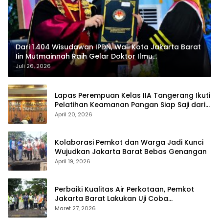
Dari 1.404 Wisudawan IPDN, Wali Kota Jakarta Barat
Iin Mutmainnah Raih Gelar Doktor Ilmu
Pemerintahan
Juli 26, 2026
Lapas Perempuan Kelas IIA Tangerang Ikuti
Pelatihan Keamanan Pangan Siap Saji dari
Dinas Kesehatan Kota Tangerang
April 20, 2026
Kolaborasi Pemkot dan Warga Jadi Kunci
Wujudkan Jakarta Barat Bebas Genangan
April 19, 2026
Perbaiki Kualitas Air Perkotaan, Pemkot
Jakarta Barat Lakukan Uji Coba
Bioremediasi Saluran PHB
Maret 27, 2026