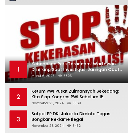
Kebebasan Pers Terancam! Wartawan
1
Diserang Saat Investigasi Jaringan Obat
Terlarang
Maret 6, 2025
5895
Ketum PWI Pusat Zulmansyah Sekedang:
2
Kita Siap Kongres PWI Sebelum 15
Desember 2024
November 29, 2024
5563
Satpol PP DKI Jakarta Diminta Tegas
3
Bongkar Reklame Ilegal
November 28, 2024
3432