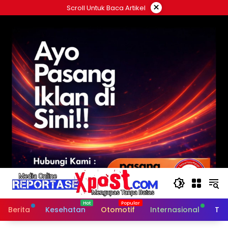
Langsung
×
Scroll Untuk Baca Artikel
ke
konten
Berita
Kesehatan
Otomotif
Internasional
Tek