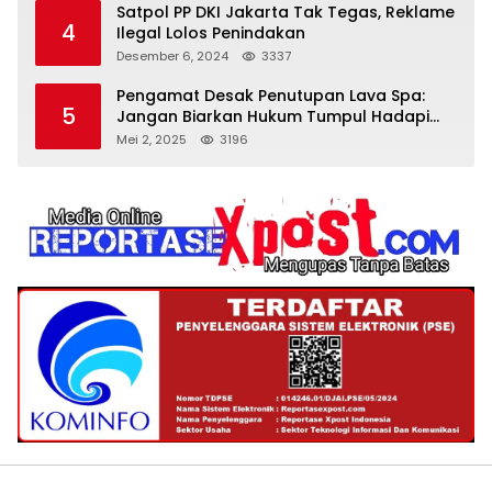
Satpol PP DKI Jakarta Tak Tegas, Reklame
4
Ilegal Lolos Penindakan
Desember 6, 2024
3337
Pengamat Desak Penutupan Lava Spa:
5
Jangan Biarkan Hukum Tumpul Hadapi
‘Spa Berkedok
Mei 2, 2025
3196