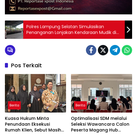
Polres Lampung Selatan Simulasikan
Penanganan Lonjakan Kendaraan Mudik di
Bakauheni
Pos Terkait
Berita
Berita
Kuasa Hukum Minta
Optimalisasi SDM melalui
Penundaan Eksekusi
Seleksi Wawancara Calon
Rumah Klien, Sebut Masih
Peserta Magang Hub
Ada Sejumlah Perkara
Kemnaker Batch 2 Tahun