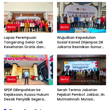
Hukum yang Berjalan
2026
Berita
Berita
Lapas Perempuan
Wujudkan Kepedulian
Tangerang Gelar Cek
Sosial Kanwil Ditjenpas DK
Kesehatan Gratis dan
Jakarta Resmikan Sumur
Skrining TB, HIV, serta HPV
Bor di Masjid Al-Hidayah
DNA bagi Petugas dan
Warga Binaan
Berita
Berita
SPDP Dilimpahkan ke
Serah Terima Jabatan
Kejaksaan, Kuasa Hukum
Pejabat Pemkot Jakbar, Iin
Desak Penyidik Segera
Mutmainnah: Mutasi
Tahan Terlapor Kasus
Adalah Proses Regenerasi
Pengeroyokan
untuk Perkuat Pelayanan