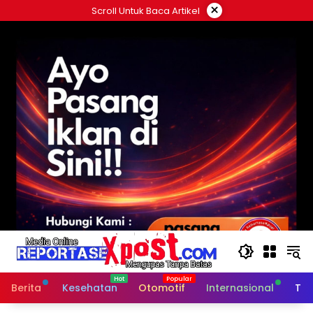
Langsung
×
Scroll Untuk Baca Artikel
ke
konten
Berita
Kesehatan
Otomotif
Internasional
Tek