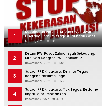
Kebebasan Pers Terancam! Wartawan
1
Diserang Saat Investigasi Jaringan Obat
Terlarang
Maret 6, 2025
5896
Ketum PWI Pusat Zulmansyah Sekedang:
2
Kita Siap Kongres PWI Sebelum 15
Desember 2024
November 29, 2024
5564
Satpol PP DKI Jakarta Diminta Tegas
3
Bongkar Reklame Ilegal
November 28, 2024
3432
Satpol PP DKI Jakarta Tak Tegas, Reklame
4
Ilegal Lolos Penindakan
Desember 6, 2024
3339