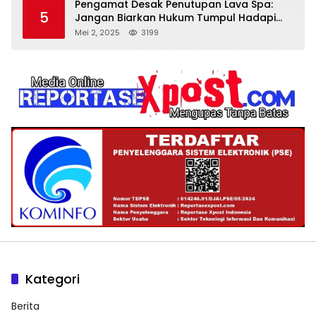
Pengamat Desak Penutupan Lava Spa:
5
Jangan Biarkan Hukum Tumpul Hadapi
‘Spa Berkedok
Mei 2, 2025
3199
Kategori
Berita