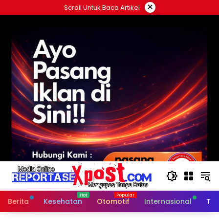
Langsung
×
Scroll Untuk Baca Artikel
ke
konten
Berita
Kesehatan
Otomotif
Internasional
Tek