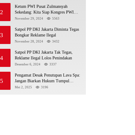
Ketum PWI Pusat Zulmansyah
2
Sekedang: Kita Siap Kongres PWI
Sebelum 15 Desember 2024
November 29, 2024
5563
Satpol PP DKI Jakarta Diminta Tegas
3
Bongkar Reklame Ilegal
November 28, 2024
3432
Satpol PP DKI Jakarta Tak Tegas,
4
Reklame Ilegal Lolos Penindakan
Desember 6, 2024
3337
Pengamat Desak Penutupan Lava Spa:
5
Jangan Biarkan Hukum Tumpul
Hadapi ‘Spa Berkedok
Mei 2, 2025
3196