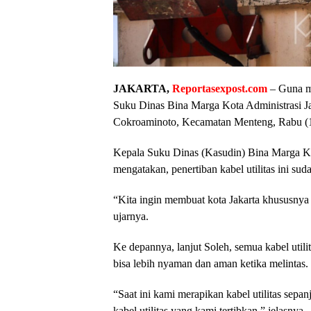
JAKARTA,
Reportasexpost.com
– Guna me
Suku Dinas Bina Marga Kota Administrasi Jak
Cokroaminoto, Kecamatan Menteng, Rabu (1
Kepala Suku Dinas (Kasudin) Bina Marga K
mengatakan, penertiban kabel utilitas ini sud
“Kita ingin membuat kota Jakarta khususnya 
ujarnya.
Ke depannya, lanjut Soleh, semua kabel utili
bisa lebih nyaman dan aman ketika melintas.
“Saat ini kami merapikan kabel utilitas sepan
kabel utilitas yang kami tertibkan,” jelasnya.