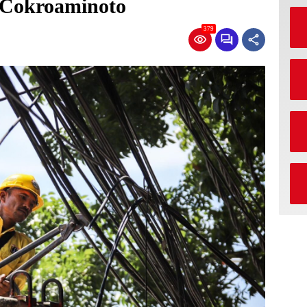
S Cokroaminoto
379