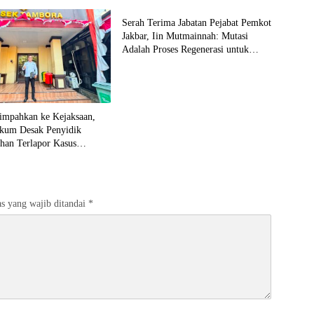
Serah Terima Jabatan Pejabat Pemkot
Jakbar, Iin Mutmainnah: Mutasi
Adalah Proses Regenerasi untuk
Perkuat Pelayanan Publik
impahkan ke Kejaksaan,
kum Desak Penyidik
han Terlapor Kasus
okan
s yang wajib ditandai
*