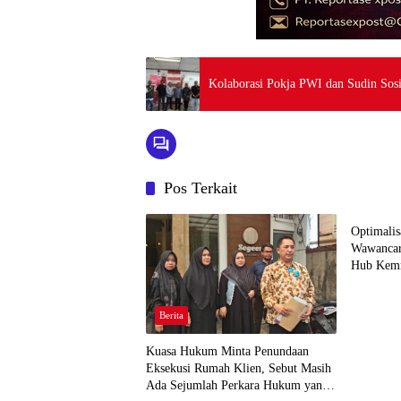
Kolaborasi Pokja PWI dan Sudin Sosi
Pos Terkait
Berita
Optimalis
Wawancar
Hub Kemn
Berita
Kuasa Hukum Minta Penundaan
Eksekusi Rumah Klien, Sebut Masih
Ada Sejumlah Perkara Hukum yang
Berita