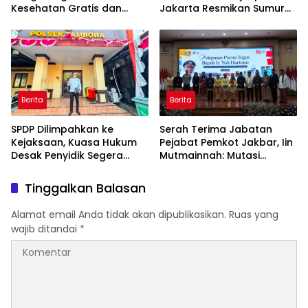
Kesehatan Gratis dan
Jakarta Resmikan Sumur
Skrining TB, HIV, serta HPV
Bor di Masjid Al-Hidayah
DNA bagi Petugas dan
Warga Binaan
Berita
Berita
SPDP Dilimpahkan ke
Serah Terima Jabatan
Kejaksaan, Kuasa Hukum
Pejabat Pemkot Jakbar, Iin
Desak Penyidik Segera
Mutmainnah: Mutasi
Tahan Terlapor Kasus
Adalah Proses Regenerasi
Pengeroyokan
untuk Perkuat Pelayanan
Tinggalkan Balasan
Publik
Alamat email Anda tidak akan dipublikasikan.
Ruas yang
wajib ditandai
*