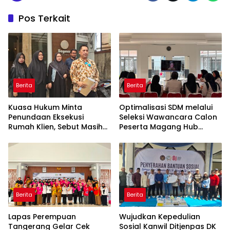
Pos Terkait
Berita
Berita
Kuasa Hukum Minta
Optimalisasi SDM melalui
Penundaan Eksekusi
Seleksi Wawancara Calon
Rumah Klien, Sebut Masih
Peserta Magang Hub
Ada Sejumlah Perkara
Kemnaker Batch 2 Tahun
Hukum yang Berjalan
2026
Berita
Berita
Lapas Perempuan
Wujudkan Kepedulian
Tangerang Gelar Cek
Sosial Kanwil Ditjenpas DK