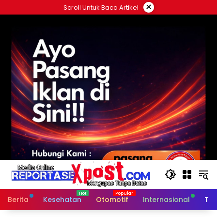
Langsung
×
Scroll Untuk Baca Artikel
ke
konten
Berita
Kesehatan
Otomotif
Internasional
Tek