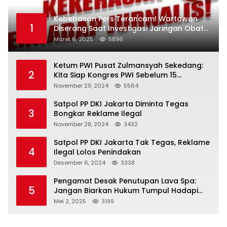
Kebebasan Pers Terancam! Wartawan
1
Diserang Saat Investigasi Jaringan Obat
Terlarang
Maret 6, 2025
5896
Ketum PWI Pusat Zulmansyah Sekedang:
2
Kita Siap Kongres PWI Sebelum 15
Desember 2024
November 29, 2024
5564
Satpol PP DKI Jakarta Diminta Tegas
3
Bongkar Reklame Ilegal
November 28, 2024
3432
Satpol PP DKI Jakarta Tak Tegas, Reklame
4
Ilegal Lolos Penindakan
Desember 6, 2024
3338
Pengamat Desak Penutupan Lava Spa:
5
Jangan Biarkan Hukum Tumpul Hadapi
‘Spa Berkedok
Mei 2, 2025
3199