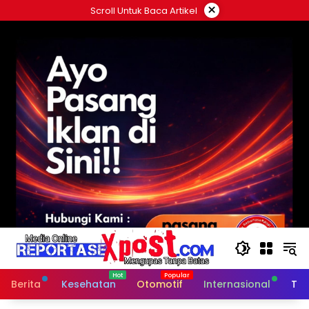
Langsung
×
Scroll Untuk Baca Artikel
ke
konten
Berita
Kesehatan
Otomotif
Internasional
Tek