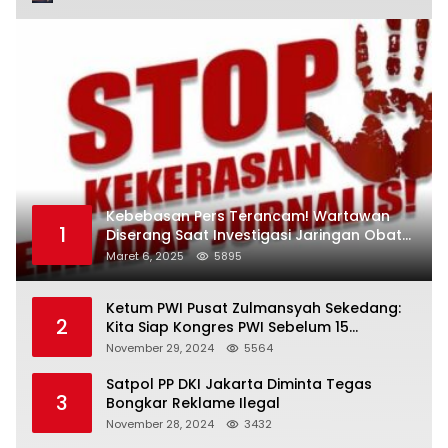
Kebebasan Pers Terancam! Wartawan
1
Diserang Saat Investigasi Jaringan Obat
Terlarang
Maret 6, 2025
5895
Ketum PWI Pusat Zulmansyah Sekedang:
2
Kita Siap Kongres PWI Sebelum 15
Desember 2024
November 29, 2024
5564
Satpol PP DKI Jakarta Diminta Tegas
3
Bongkar Reklame Ilegal
November 28, 2024
3432