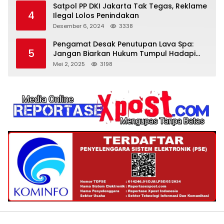
Satpol PP DKI Jakarta Tak Tegas, Reklame
4
Ilegal Lolos Penindakan
Desember 6, 2024
3338
Pengamat Desak Penutupan Lava Spa:
5
Jangan Biarkan Hukum Tumpul Hadapi
‘Spa Berkedok
Mei 2, 2025
3198