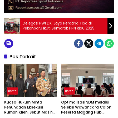
Delegasi PWI DKI Jaya Perdana Tiba di
Pekanbaru Ikuti Semarak HPN Riau 2025
Pos Terkait
Berita
Berita
Kuasa Hukum Minta
Optimalisasi SDM melalui
Penundaan Eksekusi
Seleksi Wawancara Calon
Rumah Klien, Sebut Masih
Peserta Magang Hub
Ada Sejumlah Perkara
Kemnaker Batch 2 Tahun