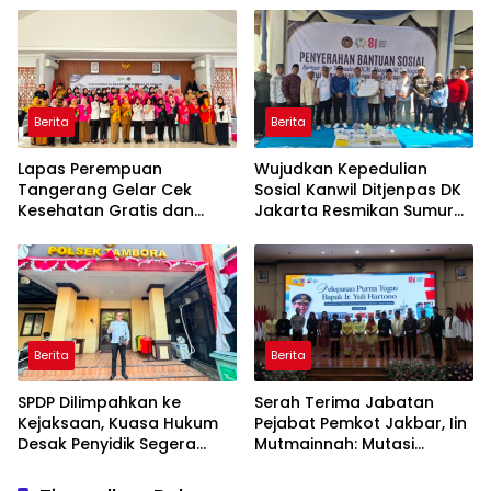
Hukum yang Berjalan
2026
Berita
Berita
Lapas Perempuan
Wujudkan Kepedulian
Tangerang Gelar Cek
Sosial Kanwil Ditjenpas DK
Kesehatan Gratis dan
Jakarta Resmikan Sumur
Skrining TB, HIV, serta HPV
Bor di Masjid Al-Hidayah
DNA bagi Petugas dan
Warga Binaan
Berita
Berita
SPDP Dilimpahkan ke
Serah Terima Jabatan
Kejaksaan, Kuasa Hukum
Pejabat Pemkot Jakbar, Iin
Desak Penyidik Segera
Mutmainnah: Mutasi
Tahan Terlapor Kasus
Adalah Proses Regenerasi
Pengeroyokan
untuk Perkuat Pelayanan