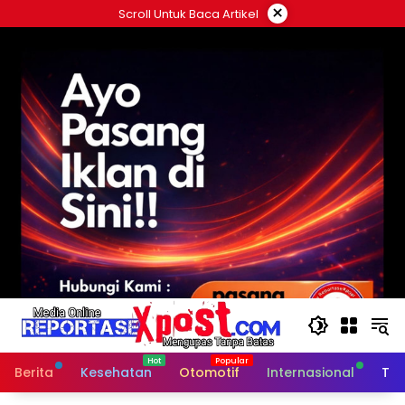
Langsung
×
Scroll Untuk Baca Artikel
ke
konten
Berita
Kesehatan
Otomotif
Internasional
Tek