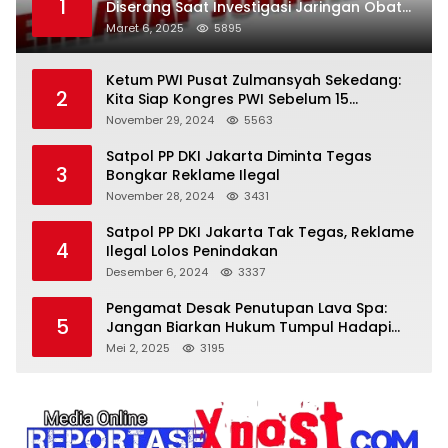
1
Diserang Saat Investigasi Jaringan Obat
Terlarang
Maret 6, 2025
5895
Ketum PWI Pusat Zulmansyah Sekedang:
2
Kita Siap Kongres PWI Sebelum 15
Desember 2024
November 29, 2024
5563
Satpol PP DKI Jakarta Diminta Tegas
3
Bongkar Reklame Ilegal
November 28, 2024
3431
Satpol PP DKI Jakarta Tak Tegas, Reklame
4
Ilegal Lolos Penindakan
Desember 6, 2024
3337
Pengamat Desak Penutupan Lava Spa:
5
Jangan Biarkan Hukum Tumpul Hadapi
‘Spa Berkedok
Mei 2, 2025
3195