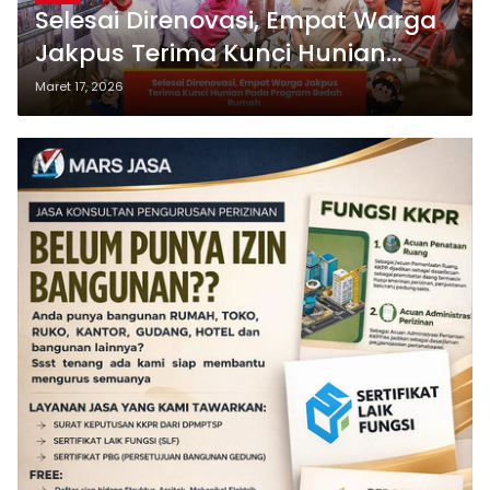
Selesai Direnovasi, Empat Warga
Jakpus Terima Kunci Hunian
Pada Program Bedah Rumah
Maret 17, 2026