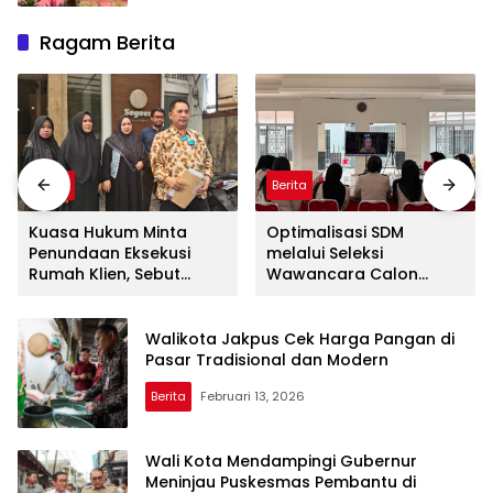
Ragam Berita
Berita
Berita
Kuasa Hukum Minta
Optimalisasi SDM
Penundaan Eksekusi
melalui Seleksi
Rumah Klien, Sebut
Wawancara Calon
Masih Ada Sejumlah
Peserta Magang Hub
Perkara Hukum yang
Kemnaker Batch 2
Berjalan
Tahun 2026
Walikota Jakpus Cek Harga Pangan di
Pasar Tradisional dan Modern
Berita
Februari 13, 2026
Wali Kota Mendampingi Gubernur
Meninjau Puskesmas Pembantu di