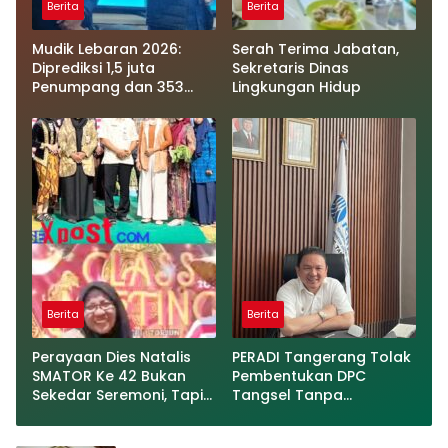
Berita
Berita
Mudik Lebaran 2026:
Serah Terima Jabatan,
Diprediksi 1,5 juta
Sekretaris Dinas
Penumpang dan 353
Lingkungan Hidup
Ribu Kendaraan akan
Menyeberang dari
Sumatera menuju Jawa
Berita
Berita
Perayaan Dies Natalis
PERADI Tangerang Tolak
SMATOR Ke 42 Bukan
Pembentukan DPC
Sekedar Seremoni, Tapi
Tangsel Tanpa
Berbagi Kasih Dan
Undangan Resmi
Peningkatan