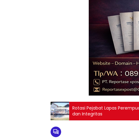
Rotasi Pejabat Lapas Perempua
dan Integritas