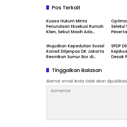
Pos Terkait
Berita
Berita
Kuasa Hukum Minta
Optimal
Penundaan Eksekusi Rumah
Seleks
Klien, Sebut Masih Ada
Pesert
Berita
Berita
Sejumlah Perkara Hukum
Kemnak
yang Berjalan
2026
Wujudkan Kepedulian Sosial
SPDP Di
Kanwil Ditjenpas DK Jakarta
Kejaks
Resmikan Sumur Bor di
Desak P
Masjid Al-Hidayah
Tahan 
Penger
Tinggalkan Balasan
Alamat email Anda tidak akan dipublikasi