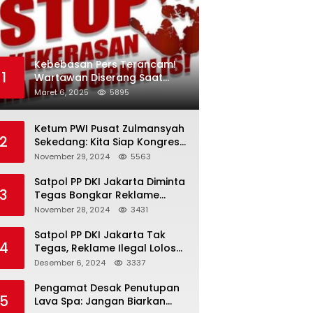
Kebebasan Pers Terancam!
1
Wartawan Diserang Saat
Investigasi Jaringan Obat
Maret 6, 2025
5895
Terlarang
Ketum PWI Pusat Zulmansyah
2
Sekedang: Kita Siap Kongres
PWI Sebelum 15 Desember
November 29, 2024
5563
2024
Satpol PP DKI Jakarta Diminta
3
Tegas Bongkar Reklame
Ilegal
November 28, 2024
3431
Satpol PP DKI Jakarta Tak
4
Tegas, Reklame Ilegal Lolos
Penindakan
Desember 6, 2024
3337
Pengamat Desak Penutupan
5
Lava Spa: Jangan Biarkan