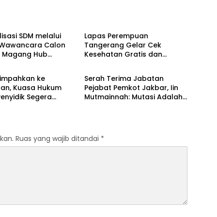
Berita
isasi SDM melalui
Lapas Perempuan
i Wawancara Calon
Tangerang Gelar Cek
a Magang Hub
Kesehatan Gratis dan
Berita
er Batch 2 Tahun
Skrining TB, HIV, serta HPV
DNA bagi Petugas dan
limpahkan ke
Serah Terima Jabatan
Warga Binaan
aan, Kuasa Hukum
Pejabat Pemkot Jakbar, Iin
enyidik Segera
Mutmainnah: Mutasi Adalah
Terlapor Kasus
Proses Regenerasi untuk
oyokan
Perkuat Pelayanan Publik
kan.
Ruas yang wajib ditandai
*