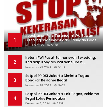
Kebebasan Pers Terancam! Wartawan
1
Diserang Saat Investigasi Jaringan Obat
Terlarang
Maret 6, 2025
5896
Ketum PWI Pusat Zulmansyah Sekedang:
2
Kita Siap Kongres PWI Sebelum 15
Desember 2024
November 29, 2024
5564
Satpol PP DKI Jakarta Diminta Tegas
3
Bongkar Reklame Ilegal
November 28, 2024
3432
Satpol PP DKI Jakarta Tak Tegas, Reklame
4
Ilegal Lolos Penindakan
Desember 6, 2024
3339