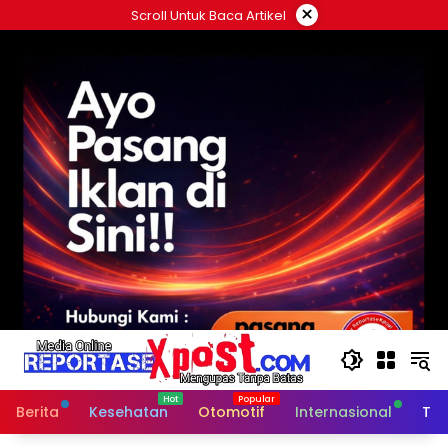
Langsung
×
Scroll Untuk Baca Artikel
ke
konten
Berita
Kesehatan
Otomotif
Internasional
Tek