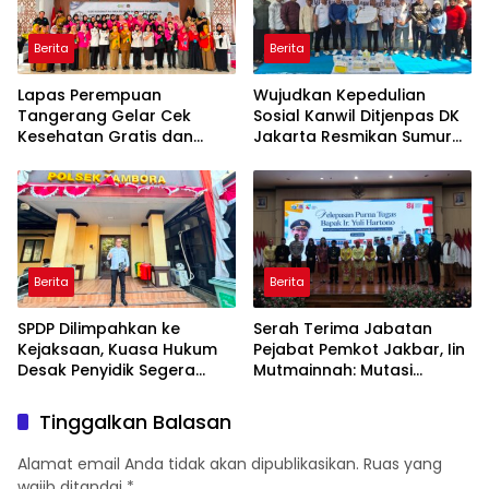
Berita
Berita
Lapas Perempuan
Wujudkan Kepedulian
Tangerang Gelar Cek
Sosial Kanwil Ditjenpas DK
Kesehatan Gratis dan
Jakarta Resmikan Sumur
Skrining TB, HIV, serta HPV
Bor di Masjid Al-Hidayah
DNA bagi Petugas dan
Warga Binaan
Berita
Berita
SPDP Dilimpahkan ke
Serah Terima Jabatan
Kejaksaan, Kuasa Hukum
Pejabat Pemkot Jakbar, Iin
Desak Penyidik Segera
Mutmainnah: Mutasi
Tahan Terlapor Kasus
Adalah Proses Regenerasi
Pengeroyokan
untuk Perkuat Pelayanan
Tinggalkan Balasan
Publik
Alamat email Anda tidak akan dipublikasikan.
Ruas yang
wajib ditandai
*