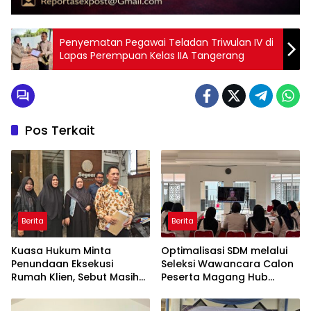
Penyematan Pegawai Teladan Triwulan IV di
Lapas Perempuan Kelas IIA Tangerang
Pos Terkait
Berita
Berita
Kuasa Hukum Minta
Optimalisasi SDM melalui
Penundaan Eksekusi
Seleksi Wawancara Calon
Rumah Klien, Sebut Masih
Peserta Magang Hub
Ada Sejumlah Perkara
Kemnaker Batch 2 Tahun
Hukum yang Berjalan
2026