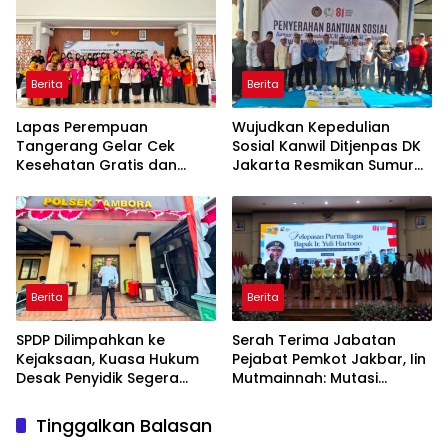
Berita
Berita
Lapas Perempuan
Wujudkan Kepedulian
Tangerang Gelar Cek
Sosial Kanwil Ditjenpas DK
Kesehatan Gratis dan
Jakarta Resmikan Sumur
Skrining TB, HIV, serta HPV
Bor di Masjid Al-Hidayah
DNA bagi Petugas dan
Warga Binaan
Berita
Berita
SPDP Dilimpahkan ke
Serah Terima Jabatan
Kejaksaan, Kuasa Hukum
Pejabat Pemkot Jakbar, Iin
Desak Penyidik Segera
Mutmainnah: Mutasi
Tahan Terlapor Kasus
Adalah Proses Regenerasi
Pengeroyokan
untuk Perkuat Pelayanan
Tinggalkan Balasan
Publik