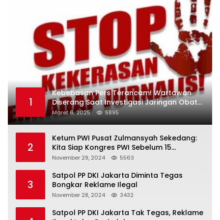
Kebebasan Pers Terancam! Wartawan
1
Diserang Saat Investigasi Jaringan Obat
Terlarang
Maret 6, 2025
5895
Ketum PWI Pusat Zulmansyah Sekedang:
2
Kita Siap Kongres PWI Sebelum 15
Desember 2024
November 29, 2024
5563
Satpol PP DKI Jakarta Diminta Tegas
3
Bongkar Reklame Ilegal
November 28, 2024
3432
Satpol PP DKI Jakarta Tak Tegas, Reklame