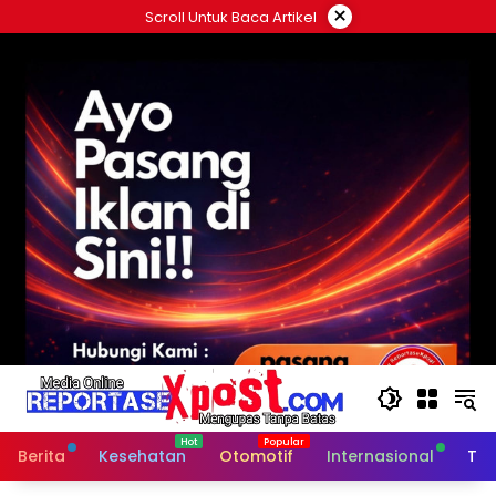
Langsung
×
Scroll Untuk Baca Artikel
ke
konten
Berita
Kesehatan
Otomotif
Internasional
Tek