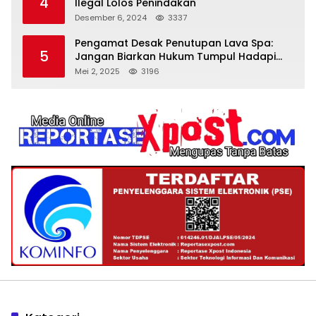
4
Ilegal Lolos Penindakan
Desember 6, 2024
3337
Pengamat Desak Penutupan Lava Spa:
5
Jangan Biarkan Hukum Tumpul Hadapi
‘Spa Berkedok
Mei 2, 2025
3196