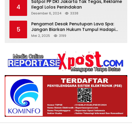
Satpol PP DKI Jakarta Tak Tegas, Reklame
4
Ilegal Lolos Penindakan
Desember 6, 2024
3338
Pengamat Desak Penutupan Lava Spa:
5
Jangan Biarkan Hukum Tumpul Hadapi
‘Spa Berkedok
Mei 2, 2025
3199