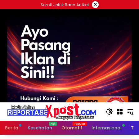
Langsung
×
Scroll Untuk Baca Artikel
ke
konten
Berita
Kesehatan
Otomotif
Internasional
Tek