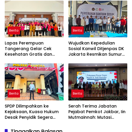
Hukum yang Berjalan
2026
Berita
Berita
Lapas Perempuan
Wujudkan Kepedulian
Tangerang Gelar Cek
Sosial Kanwil Ditjenpas DK
Kesehatan Gratis dan
Jakarta Resmikan Sumur
Skrining TB, HIV, serta HPV
Bor di Masjid Al-Hidayah
DNA bagi Petugas dan
Warga Binaan
Berita
Berita
SPDP Dilimpahkan ke
Serah Terima Jabatan
Kejaksaan, Kuasa Hukum
Pejabat Pemkot Jakbar, Iin
Desak Penyidik Segera
Mutmainnah: Mutasi
Tahan Terlapor Kasus
Adalah Proses Regenerasi
Pengeroyokan
untuk Perkuat Pelayanan
Tinggalkan Balasan