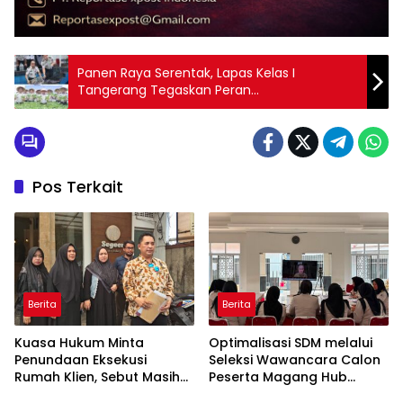
Panen Raya Serentak, Lapas Kelas I
Tangerang Tegaskan Peran
Pemasyarakatan Dukung Ketahanan
Pangan
Pos Terkait
Berita
Berita
Kuasa Hukum Minta
Optimalisasi SDM melalui
Penundaan Eksekusi
Seleksi Wawancara Calon
Rumah Klien, Sebut Masih
Peserta Magang Hub
Ada Sejumlah Perkara
Kemnaker Batch 2 Tahun