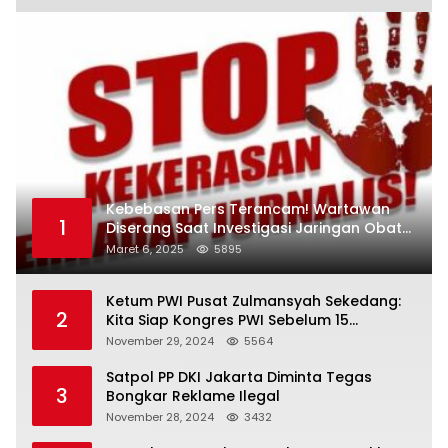
Kebebasan Pers Terancam! Wartawan
1
Diserang Saat Investigasi Jaringan Obat
Terlarang
Maret 6, 2025
5895
Ketum PWI Pusat Zulmansyah Sekedang:
2
Kita Siap Kongres PWI Sebelum 15
Desember 2024
November 29, 2024
5564
Satpol PP DKI Jakarta Diminta Tegas
3
Bongkar Reklame Ilegal
November 28, 2024
3432