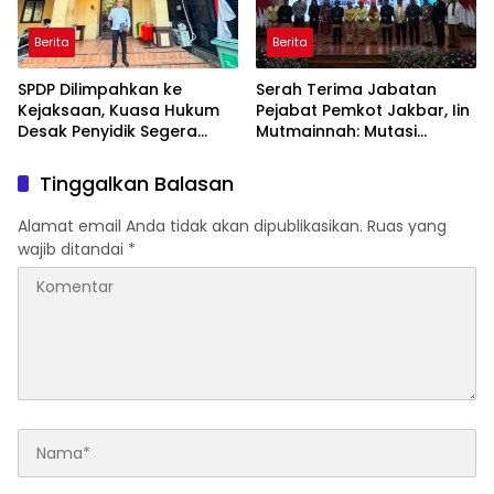
Berita
Berita
SPDP Dilimpahkan ke
Serah Terima Jabatan
Kejaksaan, Kuasa Hukum
Pejabat Pemkot Jakbar, Iin
Desak Penyidik Segera
Mutmainnah: Mutasi
Tahan Terlapor Kasus
Adalah Proses Regenerasi
Pengeroyokan
untuk Perkuat Pelayanan
Tinggalkan Balasan
Publik
Alamat email Anda tidak akan dipublikasikan.
Ruas yang
wajib ditandai
*