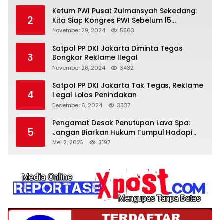
Ketum PWI Pusat Zulmansyah Sekedang:
2
Kita Siap Kongres PWI Sebelum 15
Desember 2024
November 29, 2024
5563
Satpol PP DKI Jakarta Diminta Tegas
3
Bongkar Reklame Ilegal
November 28, 2024
3432
Satpol PP DKI Jakarta Tak Tegas, Reklame
4
Ilegal Lolos Penindakan
Desember 6, 2024
3337
Pengamat Desak Penutupan Lava Spa:
5
Jangan Biarkan Hukum Tumpul Hadapi
‘Spa Berkedok
Mei 2, 2025
3197