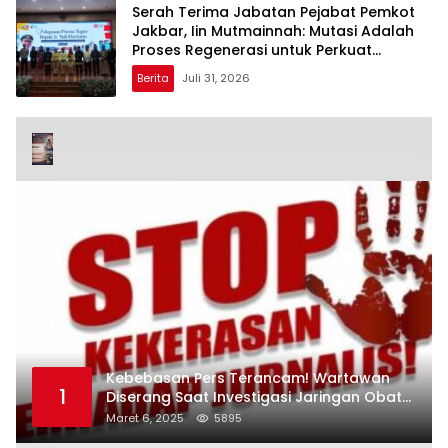
Serah Terima Jabatan Pejabat Pemkot
Jakbar, Iin Mutmainnah: Mutasi Adalah
Proses Regenerasi untuk Perkuat
Pelayanan Publik
Berita
Juli 31, 2026
Kebebasan Pers Terancam! Wartawan
1
Diserang Saat Investigasi Jaringan Obat
Terlarang
Maret 6, 2025
5895