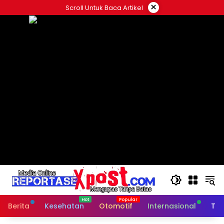
Langsung
×
Scroll Untuk Baca Artikel
ke
konten
Berita
Kesehatan
Otomotif
Internasional
Tek