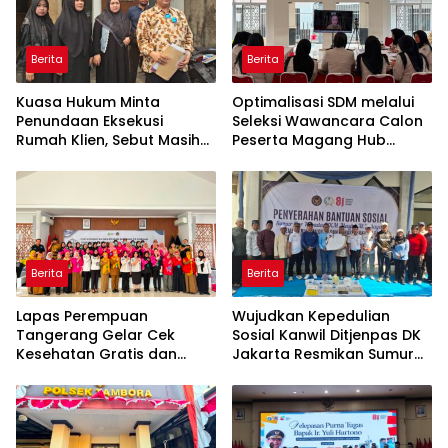
Berita
Berita
Kuasa Hukum Minta
Optimalisasi SDM melalui
Penundaan Eksekusi
Seleksi Wawancara Calon
Rumah Klien, Sebut Masih
Peserta Magang Hub
Ada Sejumlah Perkara
Kemnaker Batch 2 Tahun
Hukum yang Berjalan
2026
Berita
Berita
Lapas Perempuan
Wujudkan Kepedulian
Tangerang Gelar Cek
Sosial Kanwil Ditjenpas DK
Kesehatan Gratis dan
Jakarta Resmikan Sumur
Skrining TB, HIV, serta HPV
Bor di Masjid Al-Hidayah
DNA bagi Petugas dan
Warga Binaan