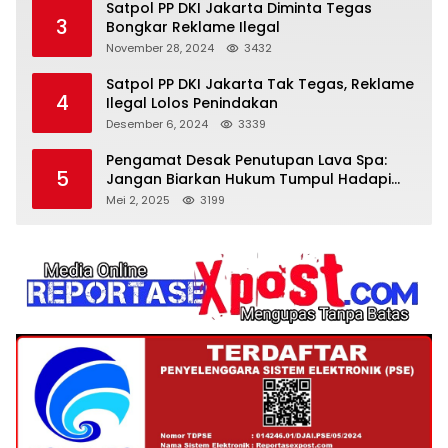
Satpol PP DKI Jakarta Diminta Tegas
3
Bongkar Reklame Ilegal
November 28, 2024
3432
Satpol PP DKI Jakarta Tak Tegas, Reklame
4
Ilegal Lolos Penindakan
Desember 6, 2024
3339
Pengamat Desak Penutupan Lava Spa:
5
Jangan Biarkan Hukum Tumpul Hadapi
‘Spa Berkedok
Mei 2, 2025
3199