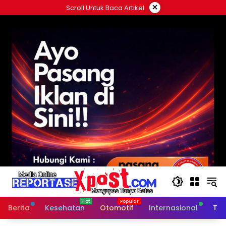
Langsung
×
Scroll Untuk Baca Artikel
ke
konten
Berita
Kesehatan
Otomotif
Internasional
Tek