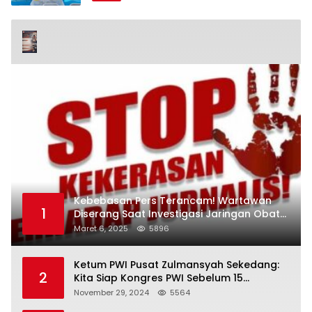
Kebebasan Pers Terancam! Wartawan
1
Diserang Saat Investigasi Jaringan Obat
Terlarang
Maret 6, 2025
5896
Ketum PWI Pusat Zulmansyah Sekedang:
2
Kita Siap Kongres PWI Sebelum 15
Desember 2024
November 29, 2024
5564