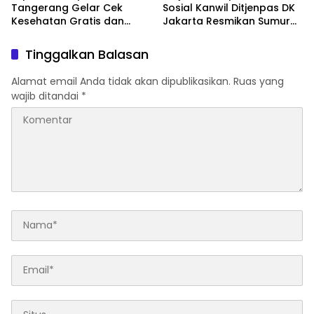
Tangerang Gelar Cek
Sosial Kanwil Ditjenpas DK
Kesehatan Gratis dan
Jakarta Resmikan Sumur
Skrining TB, HIV, serta HPV
Bor di Masjid Al-Hidayah
DNA bagi Petugas dan
Tinggalkan Balasan
Warga Binaan
Alamat email Anda tidak akan dipublikasikan.
Ruas yang
wajib ditandai
*