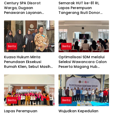
Century SPA Disorot
Semarak HUT ke-81 RI,
Warga, Dugaan
Lapas Perempuan
Penawaran Layanan
Tangerang Ikuti Donor
Seksual Terungkap Lewat
Darah dan Fun Walk
Percakapan WhatsApp
Kementerian Imigrasi dan
Pemasyarakatan
Berita
Berita
Kuasa Hukum Minta
Optimalisasi SDM melalui
Penundaan Eksekusi
Seleksi Wawancara Calon
Rumah Klien, Sebut Masih
Peserta Magang Hub
Ada Sejumlah Perkara
Kemnaker Batch 2 Tahun
Hukum yang Berjalan
2026
Berita
Berita
Lapas Perempuan
Wujudkan Kepedulian