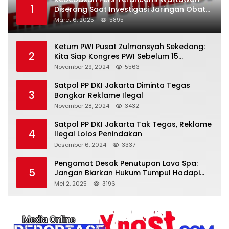
1
Diserang Saat Investigasi Jaringan Obat
Terlarang
Maret 6, 2025
5895
Ketum PWI Pusat Zulmansyah Sekedang:
2
Kita Siap Kongres PWI Sebelum 15
Desember 2024
November 29, 2024
5563
Satpol PP DKI Jakarta Diminta Tegas
3
Bongkar Reklame Ilegal
November 28, 2024
3432
Satpol PP DKI Jakarta Tak Tegas, Reklame
4
Ilegal Lolos Penindakan
Desember 6, 2024
3337
Pengamat Desak Penutupan Lava Spa:
5
Jangan Biarkan Hukum Tumpul Hadapi
‘Spa Berkedok
Mei 2, 2025
3196