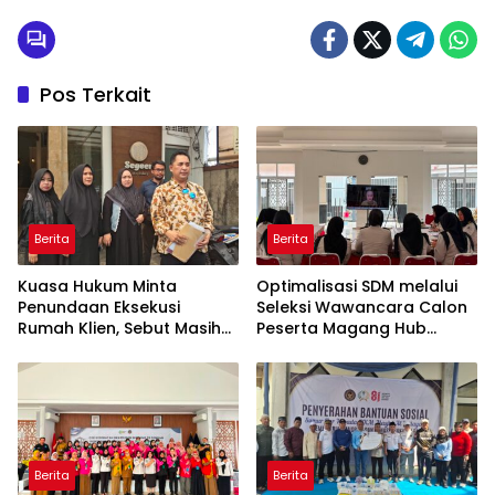
Pos Terkait
Berita
Berita
Kuasa Hukum Minta
Optimalisasi SDM melalui
Penundaan Eksekusi
Seleksi Wawancara Calon
Rumah Klien, Sebut Masih
Peserta Magang Hub
Ada Sejumlah Perkara
Kemnaker Batch 2 Tahun
Hukum yang Berjalan
2026
Berita
Berita