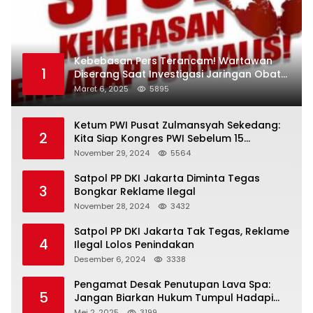
Kebebasan Pers Terancam! Wartawan
1
Diserang Saat Investigasi Jaringan Obat
Terlarang
Maret 6, 2025
5895
Ketum PWI Pusat Zulmansyah Sekedang:
2
Kita Siap Kongres PWI Sebelum 15
Desember 2024
November 29, 2024
5564
Satpol PP DKI Jakarta Diminta Tegas
3
Bongkar Reklame Ilegal
November 28, 2024
3432
Satpol PP DKI Jakarta Tak Tegas, Reklame
4
Ilegal Lolos Penindakan
Desember 6, 2024
3338
Pengamat Desak Penutupan Lava Spa:
5
Jangan Biarkan Hukum Tumpul Hadapi
‘Spa Berkedok
Mei 2, 2025
3199