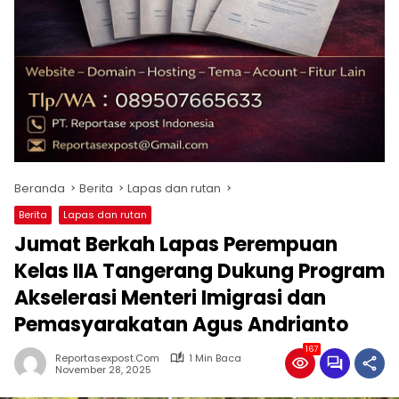
Beranda
Berita
Lapas dan rutan
Berita
Lapas dan rutan
Jumat Berkah Lapas Perempuan
Kelas IIA Tangerang Dukung Program
Akselerasi Menteri Imigrasi dan
Pemasyarakatan Agus Andrianto
167
Reportasexpost.com
1 Min Baca
November 28, 2025