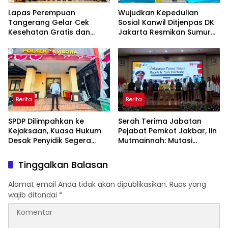
Lapas Perempuan
Wujudkan Kepedulian
Tangerang Gelar Cek
Sosial Kanwil Ditjenpas DK
Kesehatan Gratis dan
Jakarta Resmikan Sumur
Skrining TB, HIV, serta HPV
Bor di Masjid Al-Hidayah
DNA bagi Petugas dan
Warga Binaan
Berita
Berita
SPDP Dilimpahkan ke
Serah Terima Jabatan
Kejaksaan, Kuasa Hukum
Pejabat Pemkot Jakbar, Iin
Desak Penyidik Segera
Mutmainnah: Mutasi
Tahan Terlapor Kasus
Adalah Proses Regenerasi
Pengeroyokan
untuk Perkuat Pelayanan
Tinggalkan Balasan
Publik
Alamat email Anda tidak akan dipublikasikan.
Ruas yang
wajib ditandai
*