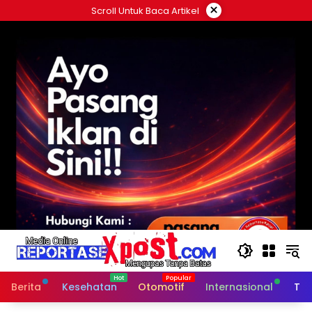
Langsung
×
Scroll Untuk Baca Artikel
ke
konten
Berita
Kesehatan
Otomotif
Internasional
Tek