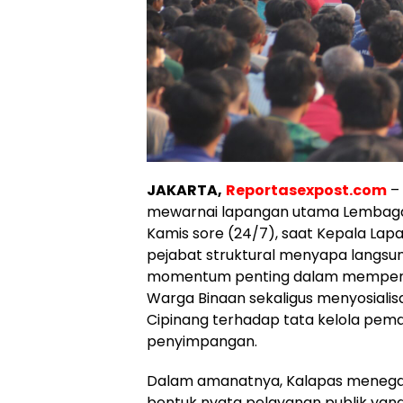
JAKARTA,
Reportasexpost.com
– 
mewarnai lapangan utama Lembaga 
Kamis sore (24/7), saat Kepala Lap
pejabat struktural menyapa langsun
momentum penting dalam memperku
Warga Binaan sekaligus menyosialis
Cipinang terhadap tata kelola pema
penyimpangan.
Dalam amanatnya, Kalapas menega
bentuk nyata pelayanan publik yang 