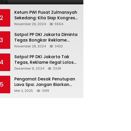
Terlarang
Ketum PWI Pusat Zulmansyah
2
Sekedang: Kita Siap Kongres
PWI Sebelum 15 Desember
November 29, 2024
5564
2024
Satpol PP DKI Jakarta Diminta
3
Tegas Bongkar Reklame
Ilegal
November 28, 2024
3432
Satpol PP DKI Jakarta Tak
4
Tegas, Reklame Ilegal Lolos
Penindakan
Desember 6, 2024
3338
Pengamat Desak Penutupan
5
Lava Spa: Jangan Biarkan
Hukum Tumpul Hadapi ‘Spa
Mei 2, 2025
3199
Berkedok