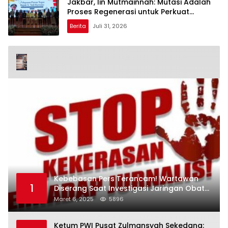
Jakbar, Iin Mutmainnah: Mutasi Adalah
Proses Regenerasi untuk Perkuat
Pelayanan Publik
Berita
Juli 31, 2026
Kebebasan Pers Terancam! Wartawan
1
Diserang Saat Investigasi Jaringan Obat
Terlarang
Maret 6, 2025
5896
Ketum PWI Pusat Zulmansyah Sekedang: