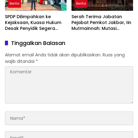
Berita
Berita
SPDP Dilimpahkan ke
Serah Terima Jabatan
Kejaksaan, Kuasa Hukum
Pejabat Pemkot Jakbar, Iin
Desak Penyidik Segera
Mutmainnah: Mutasi
Tahan Terlapor Kasus
Adalah Proses Regenerasi
Pengeroyokan
untuk Perkuat Pelayanan
Tinggalkan Balasan
Publik
Alamat email Anda tidak akan dipublikasikan.
Ruas yang
wajib ditandai
*