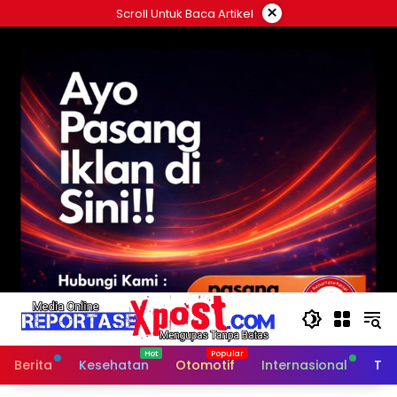
Langsung
×
Scroll Untuk Baca Artikel
ke
konten
Berita
Kesehatan
Otomotif
Internasional
Tek