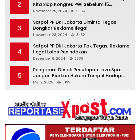
2
Kita Siap Kongres PWI Sebelum 15
Desember 2024
November 29, 2024
5564
Satpol PP DKI Jakarta Diminta Tegas
3
Bongkar Reklame Ilegal
November 28, 2024
3432
Satpol PP DKI Jakarta Tak Tegas, Reklame
4
Ilegal Lolos Penindakan
Desember 6, 2024
3339
Pengamat Desak Penutupan Lava Spa:
5
Jangan Biarkan Hukum Tumpul Hadapi
‘Spa Berkedok
Mei 2, 2025
3199