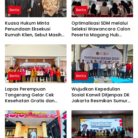
Berita
Berita
Kuasa Hukum Minta
Optimalisasi SDM melalui
Penundaan Eksekusi
Seleksi Wawancara Calon
Rumah Klien, Sebut Masih
Peserta Magang Hub
Ada Sejumlah Perkara
Kemnaker Batch 2 Tahun
Hukum yang Berjalan
2026
Berita
Berita
Lapas Perempuan
Wujudkan Kepedulian
Tangerang Gelar Cek
Sosial Kanwil Ditjenpas DK
Kesehatan Gratis dan
Jakarta Resmikan Sumur
Skrining TB, HIV, serta HPV
Bor di Masjid Al-Hidayah
DNA bagi Petugas dan
Warga Binaan