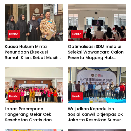
Berita
Berita
Kuasa Hukum Minta
Optimalisasi SDM melalui
Penundaan Eksekusi
Seleksi Wawancara Calon
Rumah Klien, Sebut Masih
Peserta Magang Hub
Ada Sejumlah Perkara
Kemnaker Batch 2 Tahun
Hukum yang Berjalan
2026
Berita
Berita
Lapas Perempuan
Wujudkan Kepedulian
Tangerang Gelar Cek
Sosial Kanwil Ditjenpas DK
Kesehatan Gratis dan
Jakarta Resmikan Sumur
Skrining TB, HIV, serta HPV
Bor di Masjid Al-Hidayah