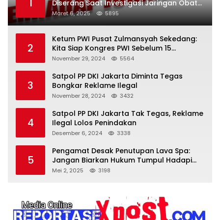
1
Diserang Saat Investigasi Jaringan Obat
Terlarang
Maret 6, 2025
5895
Ketum PWI Pusat Zulmansyah Sekedang:
2
Kita Siap Kongres PWI Sebelum 15
Desember 2024
November 29, 2024
5564
Satpol PP DKI Jakarta Diminta Tegas
3
Bongkar Reklame Ilegal
November 28, 2024
3432
Satpol PP DKI Jakarta Tak Tegas, Reklame
4
Ilegal Lolos Penindakan
Desember 6, 2024
3338
Pengamat Desak Penutupan Lava Spa:
5
Jangan Biarkan Hukum Tumpul Hadapi
‘Spa Berkedok
Mei 2, 2025
3198