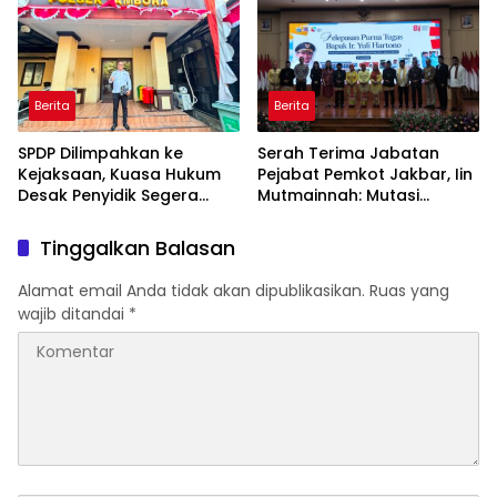
DNA bagi Petugas dan
Warga Binaan
Berita
Berita
SPDP Dilimpahkan ke
Serah Terima Jabatan
Kejaksaan, Kuasa Hukum
Pejabat Pemkot Jakbar, Iin
Desak Penyidik Segera
Mutmainnah: Mutasi
Tahan Terlapor Kasus
Adalah Proses Regenerasi
Pengeroyokan
untuk Perkuat Pelayanan
Tinggalkan Balasan
Publik
Alamat email Anda tidak akan dipublikasikan.
Ruas yang
wajib ditandai
*