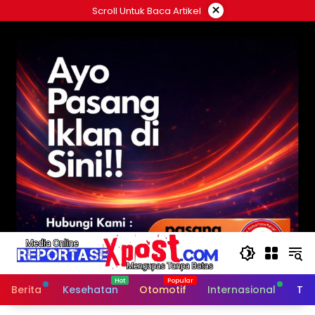
Langsung
×
Scroll Untuk Baca Artikel
ke
konten
Berita
Kesehatan
Otomotif
Internasional
Tek