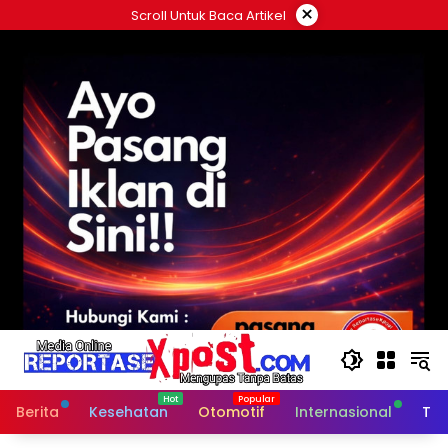
Langsung
×
Scroll Untuk Baca Artikel
ke
konten
Berita
Kesehatan
Otomotif
Internasional
Tek