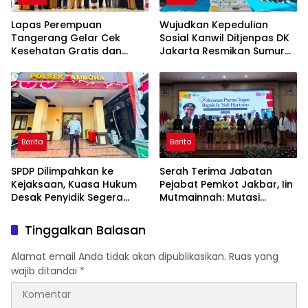
Lapas Perempuan
Wujudkan Kepedulian
Tangerang Gelar Cek
Sosial Kanwil Ditjenpas DK
Kesehatan Gratis dan
Jakarta Resmikan Sumur
Skrining TB, HIV, serta HPV
Bor di Masjid Al-Hidayah
DNA bagi Petugas dan
Warga Binaan
Berita
Berita
SPDP Dilimpahkan ke
Serah Terima Jabatan
Kejaksaan, Kuasa Hukum
Pejabat Pemkot Jakbar, Iin
Desak Penyidik Segera
Mutmainnah: Mutasi
Tahan Terlapor Kasus
Adalah Proses Regenerasi
Pengeroyokan
untuk Perkuat Pelayanan
Tinggalkan Balasan
Publik
Alamat email Anda tidak akan dipublikasikan.
Ruas yang
wajib ditandai
*