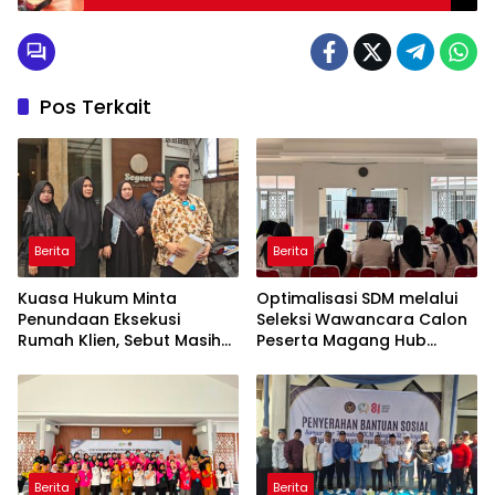
Selidiki Dugaan Gantung Diri
Pos Terkait
Berita
Berita
Kuasa Hukum Minta
Optimalisasi SDM melalui
Penundaan Eksekusi
Seleksi Wawancara Calon
Rumah Klien, Sebut Masih
Peserta Magang Hub
Ada Sejumlah Perkara
Kemnaker Batch 2 Tahun
Hukum yang Berjalan
2026
Berita
Berita