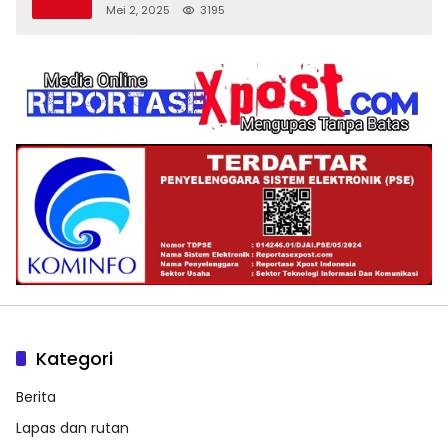
‘Spa Berkedok
Mei 2, 2025
3195
Kategori
Berita
Lapas dan rutan