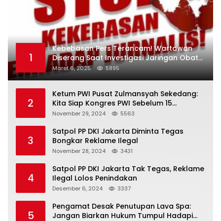
Kebebasan Pers Terancam! Wartawan
1
Diserang Saat Investigasi Jaringan Obat
Terlarang
Maret 6, 2025
5895
Ketum PWI Pusat Zulmansyah Sekedang:
2
Kita Siap Kongres PWI Sebelum 15
Desember 2024
November 29, 2024
5563
Satpol PP DKI Jakarta Diminta Tegas
3
Bongkar Reklame Ilegal
November 28, 2024
3431
Satpol PP DKI Jakarta Tak Tegas, Reklame
4
Ilegal Lolos Penindakan
Desember 6, 2024
3337
Pengamat Desak Penutupan Lava Spa:
5
Jangan Biarkan Hukum Tumpul Hadapi