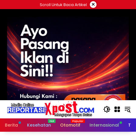
Langsung
×
Scroll Untuk Baca Artikel
ke
konten
Berita
Kesehatan
Otomotif
Internasional
Tek