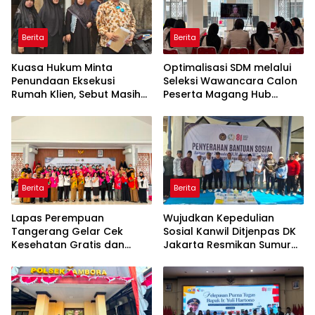
Berita
Berita
Kuasa Hukum Minta
Optimalisasi SDM melalui
Penundaan Eksekusi
Seleksi Wawancara Calon
Rumah Klien, Sebut Masih
Peserta Magang Hub
Ada Sejumlah Perkara
Kemnaker Batch 2 Tahun
Hukum yang Berjalan
2026
Berita
Berita
Lapas Perempuan
Wujudkan Kepedulian
Tangerang Gelar Cek
Sosial Kanwil Ditjenpas DK
Kesehatan Gratis dan
Jakarta Resmikan Sumur
Skrining TB, HIV, serta HPV
Bor di Masjid Al-Hidayah
DNA bagi Petugas dan
Warga Binaan