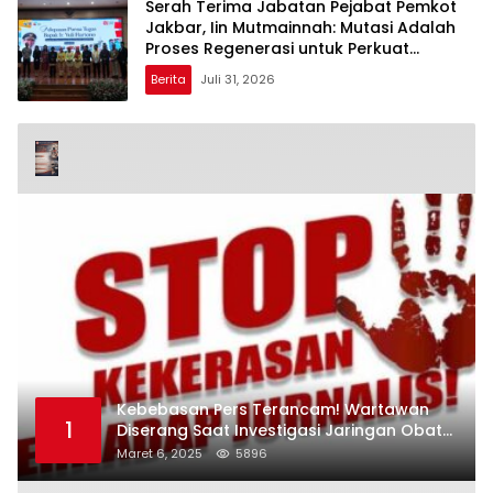
Serah Terima Jabatan Pejabat Pemkot
Jakbar, Iin Mutmainnah: Mutasi Adalah
Proses Regenerasi untuk Perkuat
Pelayanan Publik
Berita
Juli 31, 2026
Kebebasan Pers Terancam! Wartawan
1
Diserang Saat Investigasi Jaringan Obat
Terlarang
Maret 6, 2025
5896