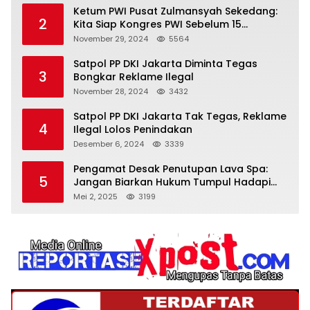
Ketum PWI Pusat Zulmansyah Sekedang:
2
Kita Siap Kongres PWI Sebelum 15
Desember 2024
November 29, 2024
5564
Satpol PP DKI Jakarta Diminta Tegas
3
Bongkar Reklame Ilegal
November 28, 2024
3432
Satpol PP DKI Jakarta Tak Tegas, Reklame
4
Ilegal Lolos Penindakan
Desember 6, 2024
3339
Pengamat Desak Penutupan Lava Spa:
5
Jangan Biarkan Hukum Tumpul Hadapi
‘Spa Berkedok
Mei 2, 2025
3199