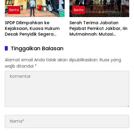
Berita
Berita
SPDP Dilimpahkan ke
Serah Terima Jabatan
Kejaksaan, Kuasa Hukum
Pejabat Pemkot Jakbar, Iin
Desak Penyidik Segera
Mutmainnah: Mutasi
Tahan Terlapor Kasus
Adalah Proses Regenerasi
Pengeroyokan
untuk Perkuat Pelayanan
Tinggalkan Balasan
Publik
Alamat email Anda tidak akan dipublikasikan.
Ruas yang
wajib ditandai
*