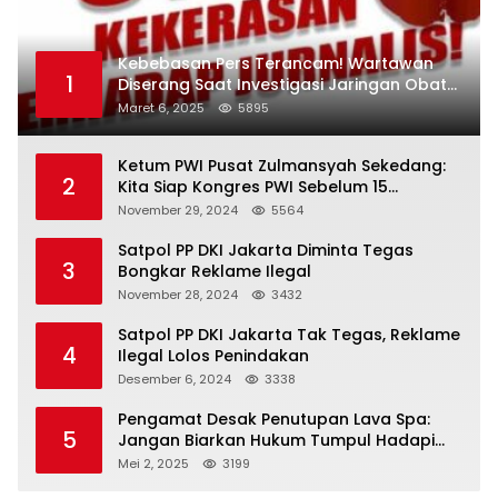
Kebebasan Pers Terancam! Wartawan
1
Diserang Saat Investigasi Jaringan Obat
Terlarang
Maret 6, 2025
5895
Ketum PWI Pusat Zulmansyah Sekedang:
2
Kita Siap Kongres PWI Sebelum 15
Desember 2024
November 29, 2024
5564
Satpol PP DKI Jakarta Diminta Tegas
3
Bongkar Reklame Ilegal
November 28, 2024
3432
Satpol PP DKI Jakarta Tak Tegas, Reklame
4
Ilegal Lolos Penindakan
Desember 6, 2024
3338
Pengamat Desak Penutupan Lava Spa:
5
Jangan Biarkan Hukum Tumpul Hadapi
‘Spa Berkedok
Mei 2, 2025
3199