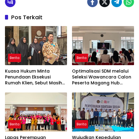
Pos Terkait
Berita
Berita
Kuasa Hukum Minta
Optimalisasi SDM melalui
Penundaan Eksekusi
Seleksi Wawancara Calon
Rumah Klien, Sebut Masih
Peserta Magang Hub
Ada Sejumlah Perkara
Kemnaker Batch 2 Tahun
Hukum yang Berjalan
2026
Berita
Berita
Lapas Perempuan
Wujudkan Kepedulian