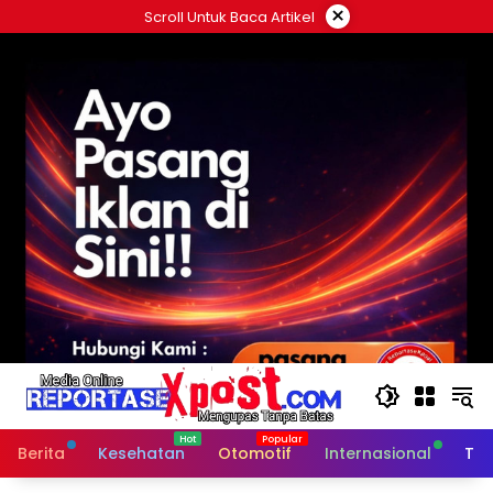
Langsung
×
Scroll Untuk Baca Artikel
ke
konten
Berita
Kesehatan
Otomotif
Internasional
Tek