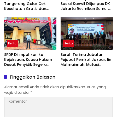
Tangerang Gelar Cek
Sosial Kanwil Ditjenpas DK
Kesehatan Gratis dan
Jakarta Resmikan Sumur
Skrining TB, HIV, serta HPV
Bor di Masjid Al-Hidayah
DNA bagi Petugas dan
Warga Binaan
Berita
Berita
SPDP Dilimpahkan ke
Serah Terima Jabatan
Kejaksaan, Kuasa Hukum
Pejabat Pemkot Jakbar, Iin
Desak Penyidik Segera
Mutmainnah: Mutasi
Tahan Terlapor Kasus
Adalah Proses Regenerasi
Pengeroyokan
untuk Perkuat Pelayanan
Tinggalkan Balasan
Publik
Alamat email Anda tidak akan dipublikasikan.
Ruas yang
wajib ditandai
*