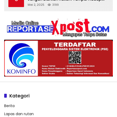
‘Spa Berkedok
Mei 2, 2025
3199
Kategori
Berita
Lapas dan rutan