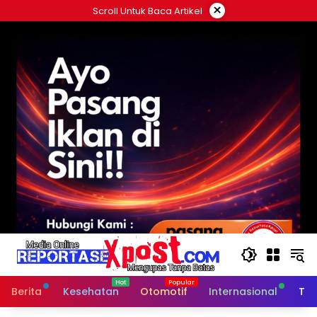
Langsung
×
Scroll Untuk Baca Artikel
ke
konten
Berita
Kesehatan
Otomotif
Internasional
Tek