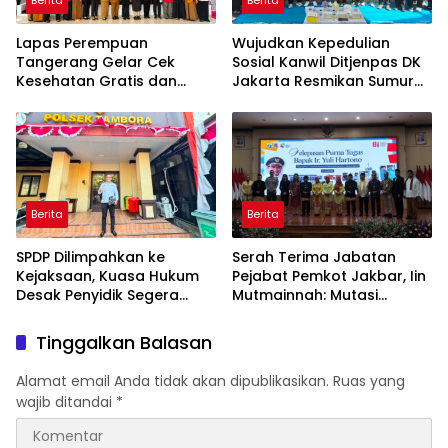
Berita
Berita
Lapas Perempuan
Wujudkan Kepedulian
Tangerang Gelar Cek
Sosial Kanwil Ditjenpas DK
Kesehatan Gratis dan
Jakarta Resmikan Sumur
Skrining TB, HIV, serta HPV
Bor di Masjid Al-Hidayah
DNA bagi Petugas dan
Warga Binaan
Berita
Berita
SPDP Dilimpahkan ke
Serah Terima Jabatan
Kejaksaan, Kuasa Hukum
Pejabat Pemkot Jakbar, Iin
Desak Penyidik Segera
Mutmainnah: Mutasi
Tahan Terlapor Kasus
Adalah Proses Regenerasi
Pengeroyokan
untuk Perkuat Pelayanan
Tinggalkan Balasan
Publik
Alamat email Anda tidak akan dipublikasikan.
Ruas yang
wajib ditandai
*