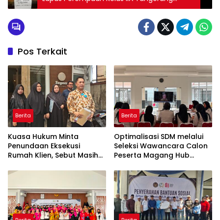
Laksanakan Razia Bersama POLRI
Pos Terkait
Berita
Berita
Kuasa Hukum Minta
Optimalisasi SDM melalui
Penundaan Eksekusi
Seleksi Wawancara Calon
Rumah Klien, Sebut Masih
Peserta Magang Hub
Ada Sejumlah Perkara
Kemnaker Batch 2 Tahun
Hukum yang Berjalan
2026