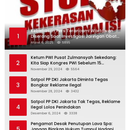
Kebebasan Pers Terancam! Wartawan
1
Diserang Saat Investigasi Jaringan Obat
Terlarang
Maret 6, 2025
5895
Ketum PWI Pusat Zulmansyah Sekedang:
2
Kita Siap Kongres PWI Sebelum 15
Desember 2024
November 29, 2024
5564
Satpol PP DKI Jakarta Diminta Tegas
3
Bongkar Reklame Ilegal
November 28, 2024
3432
Satpol PP DKI Jakarta Tak Tegas, Reklame
4
Ilegal Lolos Penindakan
Desember 6, 2024
3338
Pengamat Desak Penutupan Lava Spa:
5
Jangan Biarkan Hukum Tumpul Hadapi