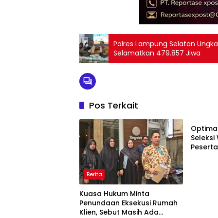
Polres Lampung Selatan Ungkap 
Selamatkan 479.857 Jiwa
Pos Terkait
Berita
Optimal
Seleks
Pesert
Kemnak
2026
Berita
Kuasa Hukum Minta
Penundaan Eksekusi Rumah
Klien, Sebut Masih Ada
Berita