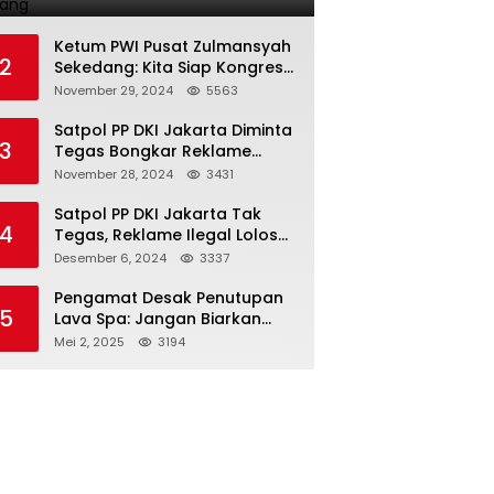
Terlarang
Ketum PWI Pusat Zulmansyah
2
Sekedang: Kita Siap Kongres
PWI Sebelum 15 Desember
November 29, 2024
5563
2024
Satpol PP DKI Jakarta Diminta
3
Tegas Bongkar Reklame
Ilegal
November 28, 2024
3431
Satpol PP DKI Jakarta Tak
4
Tegas, Reklame Ilegal Lolos
Penindakan
Desember 6, 2024
3337
Pengamat Desak Penutupan
5
Lava Spa: Jangan Biarkan
Hukum Tumpul Hadapi ‘Spa
Mei 2, 2025
3194
Berkedok