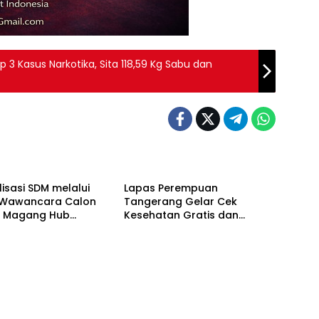
3 Kasus Narkotika, Sita 118,59 Kg Sabu dan
Berita
isasi SDM melalui
Lapas Perempuan
i Wawancara Calon
Tangerang Gelar Cek
a Magang Hub
Kesehatan Gratis dan
er Batch 2 Tahun
Skrining TB, HIV, serta HPV
DNA bagi Petugas dan
Warga Binaan
Berita