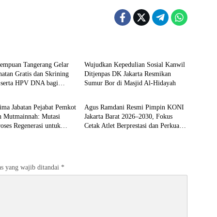
Berita
rempuan Tangerang Gelar
Wujudkan Kepedulian Sosial Kanwil
atan Gratis dan Skrining
Ditjenpas DK Jakarta Resmikan
 serta HPV DNA bagi
Sumur Bor di Masjid Al-Hidayah
Berita
dan Warga Binaan
ima Jabatan Pejabat Pemkot
Agus Ramdani Resmi Pimpin KONI
in Mutmainnah: Mutasi
Jakarta Barat 2026–2030, Fokus
oses Regenerasi untuk
Cetak Atlet Berprestasi dan Perkuat
elayanan Publik
Pembinaan
s yang wajib ditandai
*