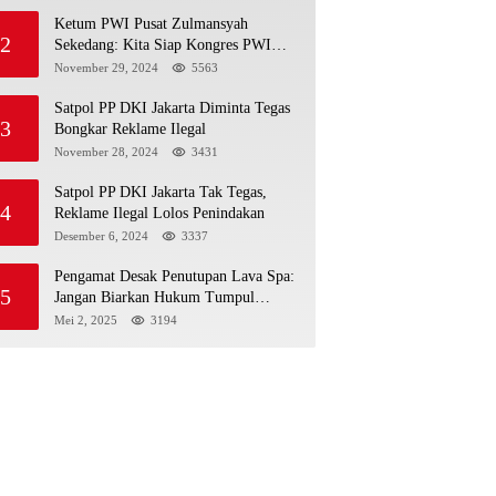
Ketum PWI Pusat Zulmansyah
2
Sekedang: Kita Siap Kongres PWI
Sebelum 15 Desember 2024
November 29, 2024
5563
Satpol PP DKI Jakarta Diminta Tegas
3
Bongkar Reklame Ilegal
November 28, 2024
3431
Satpol PP DKI Jakarta Tak Tegas,
4
Reklame Ilegal Lolos Penindakan
Desember 6, 2024
3337
Pengamat Desak Penutupan Lava Spa:
5
Jangan Biarkan Hukum Tumpul
Hadapi ‘Spa Berkedok
Mei 2, 2025
3194