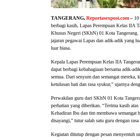
TANGERANG,
Reportasexpost.com
–
10
berbagi kasih, Lapas Perempuan Kelas IIA T
Khusus Negeri (SKhN) 01 Kota Tangerang. 
jajaran pegawai Lapas dan adik-adik yang l
luar biasa.
Kepala Lapas Perempuan Kelas IIA Tangera
dapat berbagi kebahagiaan bersama adik-adik 
semua. Dari senyum dan semangat mereka, ka
ketulusan hati dan rasa syukur,” ujarnya de
Perwakilan guru dari SKhN 01 Kota Tangeran
perhatian yang diberikan. “Terima kasih at
Kehadiran Ibu dan tim membawa semangat ba
disayangi,” tutur salah satu guru dengan rasa
Kegiatan ditutup dengan pesan menyentuh un