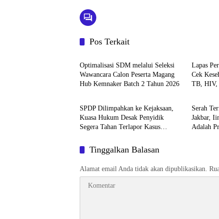
Pos Terkait
Berita
Berita
Optimalisasi SDM melalui Seleksi
Lapas Pe
Wawancara Calon Peserta Magang
Cek Keseh
Hub Kemnaker Batch 2 Tahun 2026
TB, HIV,
Berita
Berita
Petugas 
SPDP Dilimpahkan ke Kejaksaan,
Serah Ter
Kuasa Hukum Desak Penyidik
Jakbar, I
Segera Tahan Terlapor Kasus
Adalah Pr
Pengeroyokan
Perkuat P
Tinggalkan Balasan
Alamat email Anda tidak akan dipublikasikan.
Rua