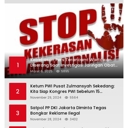
Kebebasan Pers Terancam! Wartawan
1
Diserang Saat Investigasi Jaringan Obat
Terlarang
Maret 6, 2025
5895
Ketum PWI Pusat Zulmansyah Sekedang:
2
Kita Siap Kongres PWI Sebelum 15
Desember 2024
November 29, 2024
5564
Satpol PP DKI Jakarta Diminta Tegas
3
Bongkar Reklame Ilegal
November 28, 2024
3432