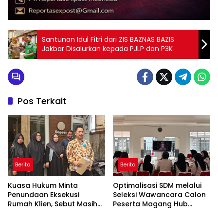
Santunan Idul Fitri dari ZIS BAZNAS BAZIS
Jakbar Disalurkan kepada PJLP dan P3K
Pos Terkait
Berita
Berita
Kuasa Hukum Minta
Optimalisasi SDM melalui
Penundaan Eksekusi
Seleksi Wawancara Calon
Rumah Klien, Sebut Masih
Peserta Magang Hub
Ada Sejumlah Perkara
Kemnaker Batch 2 Tahun