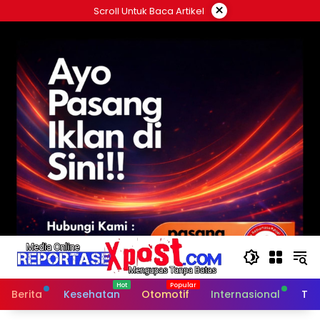
Langsung
×
Scroll Untuk Baca Artikel
ke
konten
Berita
Kesehatan
Otomotif
Internasional
Tek