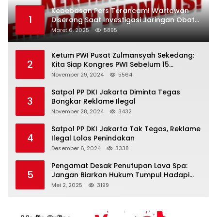
Kebebasan Pers Terancam! Wartawan
1
Diserang Saat Investigasi Jaringan Obat
Terlarang
Maret 6, 2025
5895
Ketum PWI Pusat Zulmansyah Sekedang:
2
Kita Siap Kongres PWI Sebelum 15
Desember 2024
November 29, 2024
5564
Satpol PP DKI Jakarta Diminta Tegas
3
Bongkar Reklame Ilegal
November 28, 2024
3432
Satpol PP DKI Jakarta Tak Tegas, Reklame
4
Ilegal Lolos Penindakan
Desember 6, 2024
3338
Pengamat Desak Penutupan Lava Spa:
5
Jangan Biarkan Hukum Tumpul Hadapi
‘Spa Berkedok
Mei 2, 2025
3199