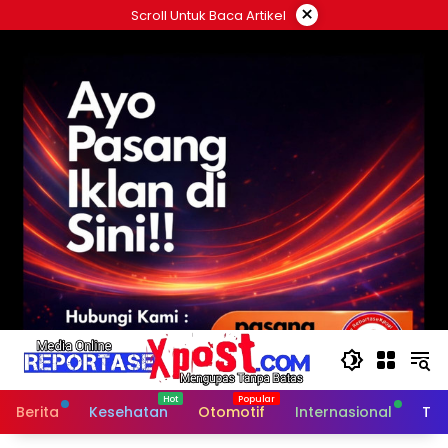
Langsung
×
Scroll Untuk Baca Artikel
ke
konten
Berita
Kesehatan
Otomotif
Internasional
Tek