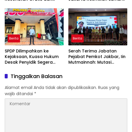
Skrining TB, HIV, serta HPV
Bor di Masjid Al-Hidayah
DNA bagi Petugas dan
Warga Binaan
Berita
Berita
SPDP Dilimpahkan ke
Serah Terima Jabatan
Kejaksaan, Kuasa Hukum
Pejabat Pemkot Jakbar, Iin
Desak Penyidik Segera
Mutmainnah: Mutasi
Tahan Terlapor Kasus
Adalah Proses Regenerasi
Pengeroyokan
untuk Perkuat Pelayanan
Tinggalkan Balasan
Publik
Alamat email Anda tidak akan dipublikasikan.
Ruas yang
wajib ditandai
*