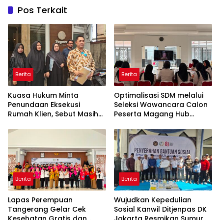
Pos Terkait
Berita
Berita
Kuasa Hukum Minta
Optimalisasi SDM melalui
Penundaan Eksekusi
Seleksi Wawancara Calon
Rumah Klien, Sebut Masih
Peserta Magang Hub
Ada Sejumlah Perkara
Kemnaker Batch 2 Tahun
Hukum yang Berjalan
2026
Berita
Berita
Lapas Perempuan
Wujudkan Kepedulian
Tangerang Gelar Cek
Sosial Kanwil Ditjenpas DK
Kesehatan Gratis dan
Jakarta Resmikan Sumur