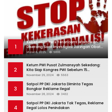
Kebebasan Pers Terancam! Wartawan
1
Diserang Saat Investigasi Jaringan Obat
Terlarang
Maret 6, 2025
5895
Ketum PWI Pusat Zulmansyah Sekedang:
2
Kita Siap Kongres PWI Sebelum 15
Desember 2024
November 29, 2024
5563
Satpol PP DKI Jakarta Diminta Tegas
3
Bongkar Reklame Ilegal
November 28, 2024
3432
Satpol PP DKI Jakarta Tak Tegas, Reklame
4
Ilegal Lolos Penindakan