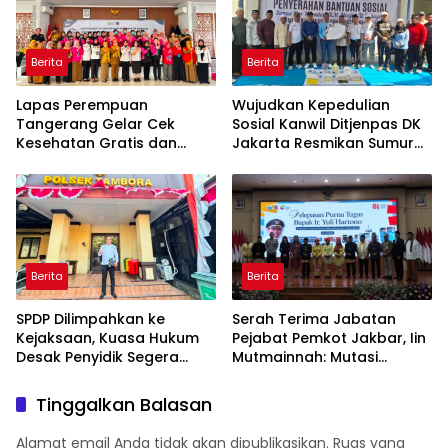
Berita
Berita
Lapas Perempuan
Wujudkan Kepedulian
Tangerang Gelar Cek
Sosial Kanwil Ditjenpas DK
Kesehatan Gratis dan
Jakarta Resmikan Sumur
Skrining TB, HIV, serta HPV
Bor di Masjid Al-Hidayah
DNA bagi Petugas dan
Warga Binaan
Berita
Berita
SPDP Dilimpahkan ke
Serah Terima Jabatan
Kejaksaan, Kuasa Hukum
Pejabat Pemkot Jakbar, Iin
Desak Penyidik Segera
Mutmainnah: Mutasi
Tahan Terlapor Kasus
Adalah Proses Regenerasi
Pengeroyokan
untuk Perkuat Pelayanan
Tinggalkan Balasan
Publik
Alamat email Anda tidak akan dipublikasikan.
Ruas yang