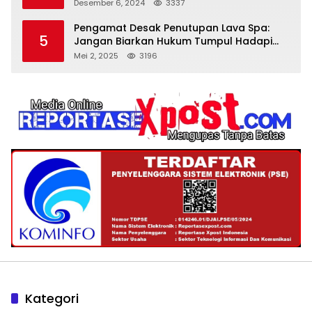
Desember 6, 2024
3337
Pengamat Desak Penutupan Lava Spa:
5
Jangan Biarkan Hukum Tumpul Hadapi
‘Spa Berkedok
Mei 2, 2025
3196
Kategori