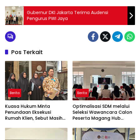
Gubernur DKI Jakarta Terima Audensi
Pengurus PWI Jaya
Pos Terkait
Berita
Berita
Kuasa Hukum Minta
Optimalisasi SDM melalui
Penundaan Eksekusi
Seleksi Wawancara Calon
Rumah Klien, Sebut Masih
Peserta Magang Hub
Ada Sejumlah Perkara
Kemnaker Batch 2 Tahun
Hukum yang Berjalan
2026