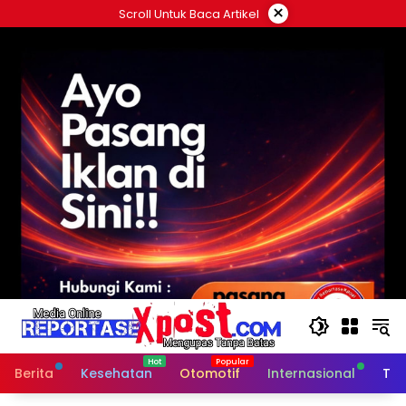
Langsung
×
Scroll Untuk Baca Artikel
ke
konten
Berita
Kesehatan
Otomotif
Internasional
Tek