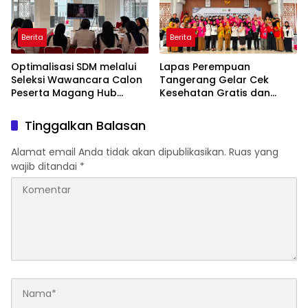
Berita
Berita
Optimalisasi SDM melalui
Lapas Perempuan
Seleksi Wawancara Calon
Tangerang Gelar Cek
Peserta Magang Hub
Kesehatan Gratis dan
Kemnaker Batch 2 Tahun
Skrining TB, HIV, serta HPV
2026
DNA bagi Petugas dan
Tinggalkan Balasan
Warga Binaan
Alamat email Anda tidak akan dipublikasikan.
Ruas yang
wajib ditandai
*