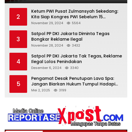
Ketum PWI Pusat Zulmansyah Sekedang:
2
Kita Siap Kongres PWI Sebelum 15
Desember 2024
November 29, 2024
5564
Satpol PP DKI Jakarta Diminta Tegas
3
Bongkar Reklame Ilegal
November 28, 2024
3432
Satpol PP DKI Jakarta Tak Tegas, Reklame
4
Ilegal Lolos Penindakan
Desember 6, 2024
3340
Pengamat Desak Penutupan Lava Spa:
5
Jangan Biarkan Hukum Tumpul Hadapi
‘Spa Berkedok
Mei 2, 2025
3199