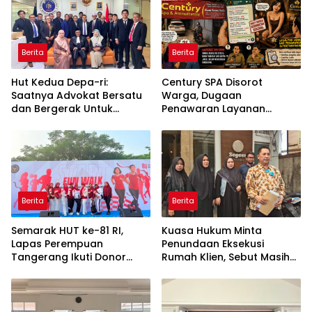
Berita
Berita
Hut Kedua Depa-ri:
Century SPA Disorot
Saatnya Advokat Bersatu
Warga, Dugaan
dan Bergerak Untuk
Penawaran Layanan
Keadilan
Seksual Terungkap Lewat
Percakapan WhatsApp
Berita
Berita
Semarak HUT ke-81 RI,
Kuasa Hukum Minta
Lapas Perempuan
Penundaan Eksekusi
Tangerang Ikuti Donor
Rumah Klien, Sebut Masih
Darah dan Fun Walk
Ada Sejumlah Perkara
Kementerian Imigrasi dan
Hukum yang Berjalan
Pemasyarakatan