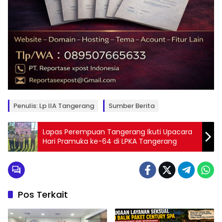
Penulis: Lp IIA Tangerang
Sumber Berita
Lapas Perempuan Tangerang Ikuti Upacara
Hari Pramuka ke-64 di LPKA Tangerang
Pos Terkait