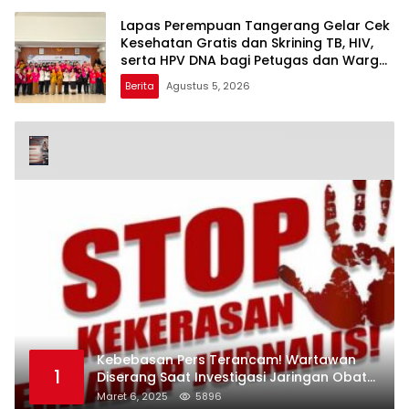
Lapas Perempuan Tangerang Gelar Cek
Kesehatan Gratis dan Skrining TB, HIV,
serta HPV DNA bagi Petugas dan Warga
Binaan
Berita
Agustus 5, 2026
Kebebasan Pers Terancam! Wartawan
1
Diserang Saat Investigasi Jaringan Obat
Terlarang
Maret 6, 2025
5896