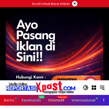
Langsung
×
Scroll Untuk Baca Artikel
ke
konten
Berita
Kesehatan
Otomotif
Internasional
Tek