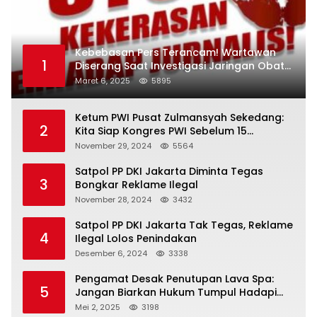
Kebebasan Pers Terancam! Wartawan
1
Diserang Saat Investigasi Jaringan Obat
Terlarang
Maret 6, 2025
5895
Ketum PWI Pusat Zulmansyah Sekedang:
2
Kita Siap Kongres PWI Sebelum 15
Desember 2024
November 29, 2024
5564
Satpol PP DKI Jakarta Diminta Tegas
3
Bongkar Reklame Ilegal
November 28, 2024
3432
Satpol PP DKI Jakarta Tak Tegas, Reklame
4
Ilegal Lolos Penindakan
Desember 6, 2024
3338
Pengamat Desak Penutupan Lava Spa:
5
Jangan Biarkan Hukum Tumpul Hadapi
‘Spa Berkedok
Mei 2, 2025
3198