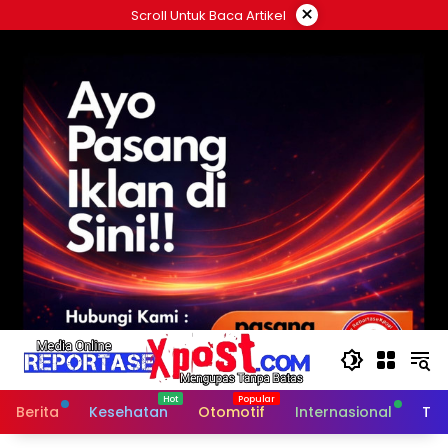
Langsung
×
Scroll Untuk Baca Artikel
ke
konten
Berita
Kesehatan
Otomotif
Internasional
Tek