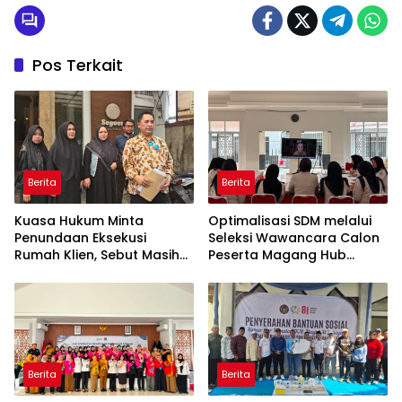
Pos Terkait
Berita
Berita
Kuasa Hukum Minta
Optimalisasi SDM melalui
Penundaan Eksekusi
Seleksi Wawancara Calon
Rumah Klien, Sebut Masih
Peserta Magang Hub
Ada Sejumlah Perkara
Kemnaker Batch 2 Tahun
Hukum yang Berjalan
2026
Berita
Berita