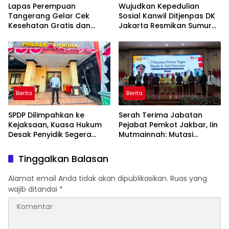
Lapas Perempuan
Wujudkan Kepedulian
Tangerang Gelar Cek
Sosial Kanwil Ditjenpas DK
Kesehatan Gratis dan
Jakarta Resmikan Sumur
Skrining TB, HIV, serta HPV
Bor di Masjid Al-Hidayah
DNA bagi Petugas dan
Warga Binaan
Berita
Berita
SPDP Dilimpahkan ke
Serah Terima Jabatan
Kejaksaan, Kuasa Hukum
Pejabat Pemkot Jakbar, Iin
Desak Penyidik Segera
Mutmainnah: Mutasi
Tahan Terlapor Kasus
Adalah Proses Regenerasi
Pengeroyokan
untuk Perkuat Pelayanan
Tinggalkan Balasan
Publik
Alamat email Anda tidak akan dipublikasikan.
Ruas yang
wajib ditandai
*