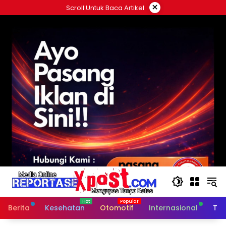
Langsung
×
Scroll Untuk Baca Artikel
ke
konten
Berita
Kesehatan
Otomotif
Internasional
Tek