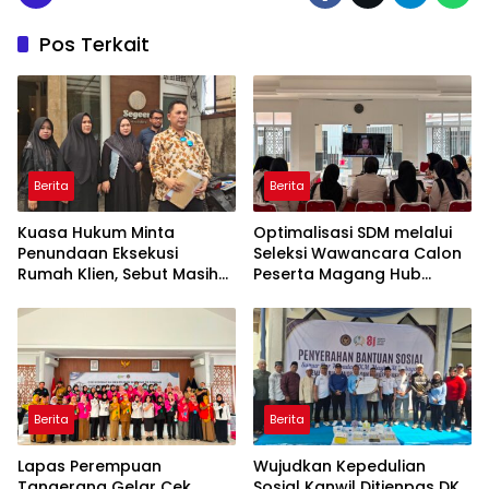
Pos Terkait
Berita
Berita
Kuasa Hukum Minta
Optimalisasi SDM melalui
Penundaan Eksekusi
Seleksi Wawancara Calon
Rumah Klien, Sebut Masih
Peserta Magang Hub
Ada Sejumlah Perkara
Kemnaker Batch 2 Tahun
Hukum yang Berjalan
2026
Berita
Berita
Lapas Perempuan
Wujudkan Kepedulian
Tangerang Gelar Cek
Sosial Kanwil Ditjenpas DK