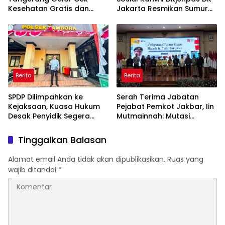
Kesehatan Gratis dan
Jakarta Resmikan Sumur
Skrining TB, HIV, serta HPV
Bor di Masjid Al-Hidayah
DNA bagi Petugas dan
Warga Binaan
Berita
Berita
SPDP Dilimpahkan ke
Serah Terima Jabatan
Kejaksaan, Kuasa Hukum
Pejabat Pemkot Jakbar, Iin
Desak Penyidik Segera
Mutmainnah: Mutasi
Tahan Terlapor Kasus
Adalah Proses Regenerasi
Pengeroyokan
untuk Perkuat Pelayanan
Tinggalkan Balasan
Publik
Alamat email Anda tidak akan dipublikasikan.
Ruas yang
wajib ditandai
*