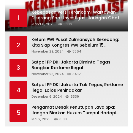
Kebebasan Pers Terancam! Wartawan
1
Diserang Saat Investigasi Jaringan Obat
Terlarang
Maret 6, 2025
5896
Ketum PWI Pusat Zulmansyah Sekedang:
2
Kita Siap Kongres PWI Sebelum 15
Desember 2024
November 29, 2024
5564
Satpol PP DKI Jakarta Diminta Tegas
3
Bongkar Reklame Ilegal
November 28, 2024
3432
Satpol PP DKI Jakarta Tak Tegas, Reklame
4
Ilegal Lolos Penindakan
Desember 6, 2024
3339
Pengamat Desak Penutupan Lava Spa:
5
Jangan Biarkan Hukum Tumpul Hadapi
‘Spa Berkedok
Mei 2, 2025
3199