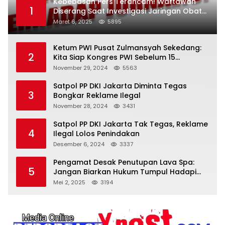
Kebebasan Pers Terancam! Wartawan
1
Diserang Saat Investigasi Jaringan Obat
Terlarang
Maret 6, 2025
5895
Ketum PWI Pusat Zulmansyah Sekedang:
2
Kita Siap Kongres PWI Sebelum 15
Desember 2024
November 29, 2024
5563
Satpol PP DKI Jakarta Diminta Tegas
3
Bongkar Reklame Ilegal
November 28, 2024
3431
Satpol PP DKI Jakarta Tak Tegas, Reklame
4
Ilegal Lolos Penindakan
Desember 6, 2024
3337
Pengamat Desak Penutupan Lava Spa:
5
Jangan Biarkan Hukum Tumpul Hadapi
‘Spa Berkedok
Mei 2, 2025
3194