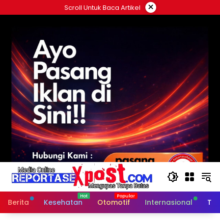
Langsung
×
Scroll Untuk Baca Artikel
ke
konten
Berita
Kesehatan
Otomotif
Internasional
Tek