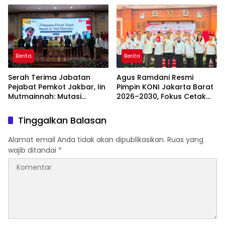
Pengeroyokan
Berita
Berita
Serah Terima Jabatan
Agus Ramdani Resmi
Pejabat Pemkot Jakbar, Iin
Pimpin KONI Jakarta Barat
Mutmainnah: Mutasi
2026–2030, Fokus Cetak
Adalah Proses Regenerasi
Atlet Berprestasi dan
untuk Perkuat Pelayanan
Perkuat Pembinaan
Tinggalkan Balasan
Publik
Alamat email Anda tidak akan dipublikasikan.
Ruas yang
wajib ditandai
*