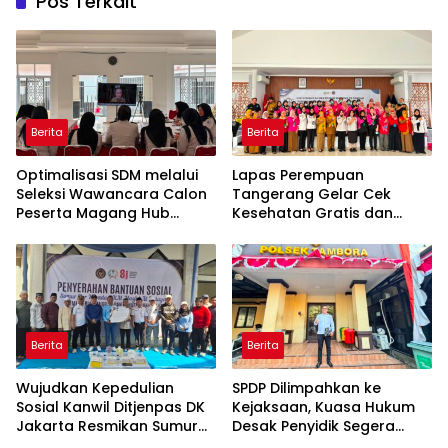
Pos Terkait
Berita
Berita
Optimalisasi SDM melalui
Lapas Perempuan
Seleksi Wawancara Calon
Tangerang Gelar Cek
Peserta Magang Hub
Kesehatan Gratis dan
Kemnaker Batch 2 Tahun
Skrining TB, HIV, serta HPV
2026
DNA bagi Petugas dan
Warga Binaan
Berita
Berita
Wujudkan Kepedulian
SPDP Dilimpahkan ke
Sosial Kanwil Ditjenpas DK
Kejaksaan, Kuasa Hukum
Jakarta Resmikan Sumur
Desak Penyidik Segera
Bor di Masjid Al-Hidayah
Tahan Terlapor Kasus