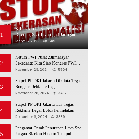
Kebebasan Pers Terancam! Wartawan
1
Diserang Saat Investigasi Jaringan
Obat Terlarang
Maret 6, 2025
5896
Ketum PWI Pusat Zulmansyah
2
Sekedang: Kita Siap Kongres PWI
Sebelum 15 Desember 2024
November 29, 2024
5564
Satpol PP DKI Jakarta Diminta Tegas
3
Bongkar Reklame Ilegal
November 28, 2024
3432
Satpol PP DKI Jakarta Tak Tegas,
4
Reklame Ilegal Lolos Penindakan
Desember 6, 2024
3339
Pengamat Desak Penutupan Lava Spa:
5
Jangan Biarkan Hukum Tumpul