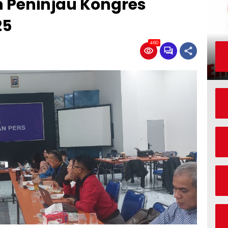
 Peninjau Kongres
25
460