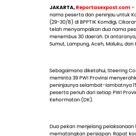
JAKARTA,
Reportasexpost.com
– 
nama peserta dan peninjau untuk K
(29-30/8) di BPPTIK Komdigi, Cikara
telah menyampaikan dua nama pese
menembus 30 daerah. Di antaranya, 
Sumut, Lampung, Aceh, Maluku, dan K
Sebagaimana diketahui, Steering C
meminta 39 PWI Provinsi menyerah
peninjaunya selambat-lambatnya 15
peserta penuh dari setiap PWI Provi
Kehormatan (DK).
Dua pekan menjelang pelaksanaan k
mematangkan persiapan. Rapat koord