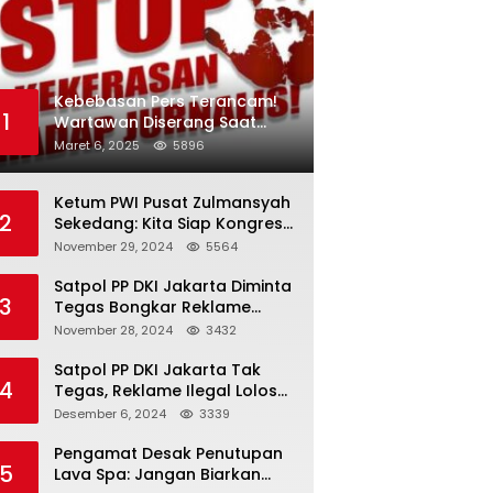
Kebebasan Pers Terancam!
1
Wartawan Diserang Saat
Investigasi Jaringan Obat
Maret 6, 2025
5896
Terlarang
Ketum PWI Pusat Zulmansyah
2
Sekedang: Kita Siap Kongres
PWI Sebelum 15 Desember
November 29, 2024
5564
2024
Satpol PP DKI Jakarta Diminta
3
Tegas Bongkar Reklame
Ilegal
November 28, 2024
3432
Satpol PP DKI Jakarta Tak
4
Tegas, Reklame Ilegal Lolos
Penindakan
Desember 6, 2024
3339
Pengamat Desak Penutupan
5
Lava Spa: Jangan Biarkan