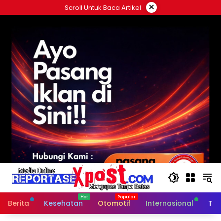
Langsung
×
Scroll Untuk Baca Artikel
ke
konten
Berita
Kesehatan
Otomotif
Internasional
Tek