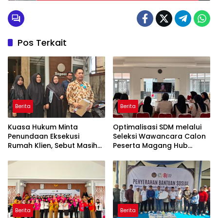
Pos Terkait
Berita
Berita
Kuasa Hukum Minta
Optimalisasi SDM melalui
Penundaan Eksekusi
Seleksi Wawancara Calon
Rumah Klien, Sebut Masih
Peserta Magang Hub
Ada Sejumlah Perkara
Kemnaker Batch 2 Tahun
Hukum yang Berjalan
2026
Berita
Berita