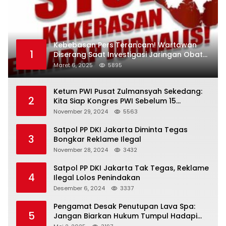
Kebebasan Pers Terancam! Wartawan
1
Diserang Saat Investigasi Jaringan Obat
Terlarang
Maret 6, 2025
5895
Ketum PWI Pusat Zulmansyah Sekedang:
2
Kita Siap Kongres PWI Sebelum 15
Desember 2024
November 29, 2024
5563
Satpol PP DKI Jakarta Diminta Tegas
3
Bongkar Reklame Ilegal
November 28, 2024
3432
Satpol PP DKI Jakarta Tak Tegas, Reklame
4
Ilegal Lolos Penindakan
Desember 6, 2024
3337
Pengamat Desak Penutupan Lava Spa:
5
Jangan Biarkan Hukum Tumpul Hadapi
‘Spa Berkedok