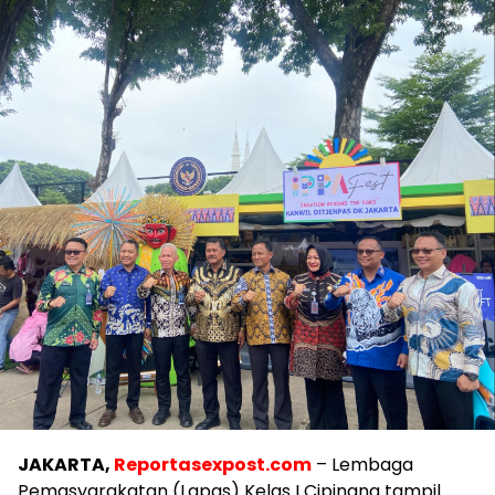
JAKARTA,
Reportasexpost.com
– Lembaga
Pemasyarakatan (Lapas) Kelas I Cipinang tampil