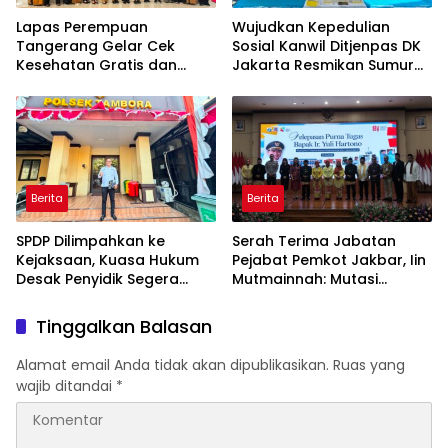
Lapas Perempuan
Wujudkan Kepedulian
Tangerang Gelar Cek
Sosial Kanwil Ditjenpas DK
Kesehatan Gratis dan
Jakarta Resmikan Sumur
Skrining TB, HIV, serta HPV
Bor di Masjid Al-Hidayah
DNA bagi Petugas dan
Warga Binaan
Berita
Berita
SPDP Dilimpahkan ke
Serah Terima Jabatan
Kejaksaan, Kuasa Hukum
Pejabat Pemkot Jakbar, Iin
Desak Penyidik Segera
Mutmainnah: Mutasi
Tahan Terlapor Kasus
Adalah Proses Regenerasi
Pengeroyokan
untuk Perkuat Pelayanan
Tinggalkan Balasan
Publik
Alamat email Anda tidak akan dipublikasikan.
Ruas yang
wajib ditandai
*