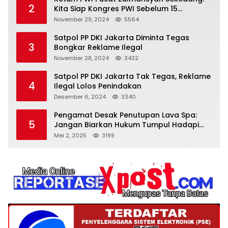
2
Kita Siap Kongres PWI Sebelum 15
Desember 2024
November 29, 2024
5564
Satpol PP DKI Jakarta Diminta Tegas
3
Bongkar Reklame Ilegal
November 28, 2024
3432
Satpol PP DKI Jakarta Tak Tegas, Reklame
4
Ilegal Lolos Penindakan
Desember 6, 2024
3340
Pengamat Desak Penutupan Lava Spa:
5
Jangan Biarkan Hukum Tumpul Hadapi
‘Spa Berkedok
Mei 2, 2025
3199