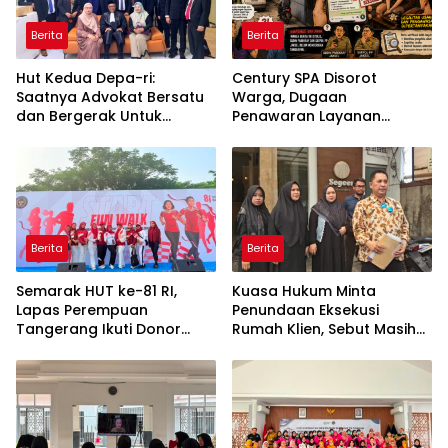
Berita
Berita
Hut Kedua Depa-ri:
Century SPA Disorot
Saatnya Advokat Bersatu
Warga, Dugaan
dan Bergerak Untuk
Penawaran Layanan
Keadilan
Seksual Terungkap Lewat
Percakapan WhatsApp
Berita
Berita
Semarak HUT ke-81 RI,
Kuasa Hukum Minta
Lapas Perempuan
Penundaan Eksekusi
Tangerang Ikuti Donor
Rumah Klien, Sebut Masih
Darah dan Fun Walk
Ada Sejumlah Perkara
Kementerian Imigrasi dan
Hukum yang Berjalan
Pemasyarakatan