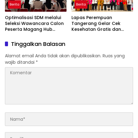
Berita
Berita
Optimalisasi SDM melalui
Lapas Perempuan
Seleksi Wawancara Calon
Tangerang Gelar Cek
Peserta Magang Hub
Kesehatan Gratis dan
Kemnaker Batch 2 Tahun
Skrining TB, HIV, serta HPV
2026
DNA bagi Petugas dan
Tinggalkan Balasan
Warga Binaan
Alamat email Anda tidak akan dipublikasikan.
Ruas yang
wajib ditandai
*