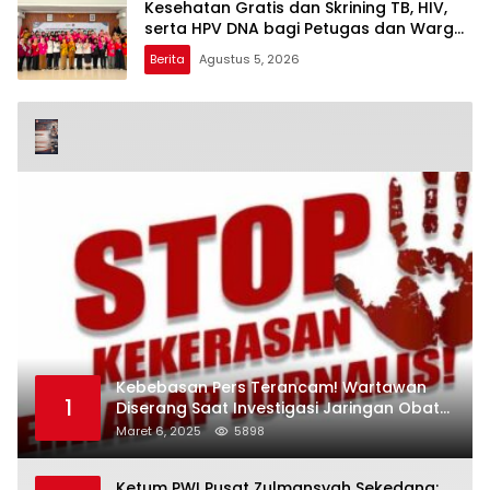
Kesehatan Gratis dan Skrining TB, HIV,
serta HPV DNA bagi Petugas dan Warga
Binaan
Berita
Agustus 5, 2026
Kebebasan Pers Terancam! Wartawan
1
Diserang Saat Investigasi Jaringan Obat
Terlarang
Maret 6, 2025
5898
Ketum PWI Pusat Zulmansyah Sekedang: