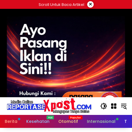
Langsung
×
Scroll Untuk Baca Artikel
ke
konten
Berita
Kesehatan
Otomotif
Internasional
Tek