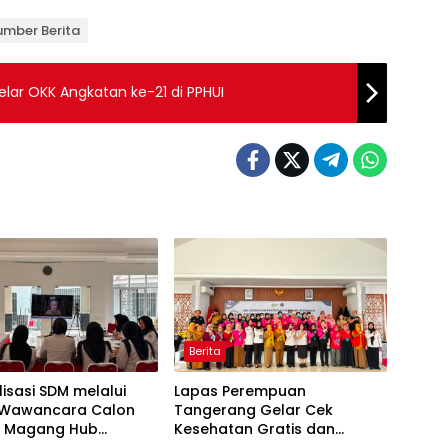
umber Berita
elar OKK Angkatan ke-21 di PPHUI
Berita
isasi SDM melalui
Lapas Perempuan
i Wawancara Calon
Tangerang Gelar Cek
a Magang Hub
Kesehatan Gratis dan
er Batch 2 Tahun
Skrining TB, HIV, serta HPV