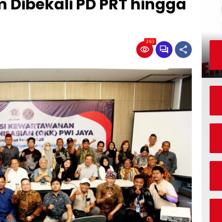
 Dibekali PD PRT hingga
363