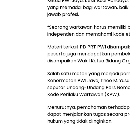
Ketua PWI Jaya, Kesit Budi Handoy
yang memadai bagi wartawan, baik t
jawab profesi.
“Seorang wartawan harus memiliki 
independen dan memahami kode eti
Materi terkait PD PRT PWI disampai
peserta juga mendapatkan pembekal
disampaikan Wakil Ketua Bidang Org
Salah satu materi yang menjadi per
Kehormatan PWI Jaya, Theo M. Yusu
seputar Undang-Undang Pers Nomor 40
Kode Perilaku Wartawan (KPW).
Menurutnya, pemahaman terhadap 
dapat menjalankan tugas secara prof
hukum yang tidak diinginkan.