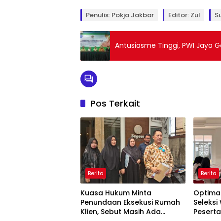
Penulis: Pokja Jakbar
Editor: Zul
S
Antusiasme Tinggi, PWI Jaya G
Pos Terkait
Berita
Berita
Kuasa Hukum Minta
Optimal
Penundaan Eksekusi Rumah
Seleks
Klien, Sebut Masih Ada
Pesert
Sejumlah Perkara Hukum
Kemnak