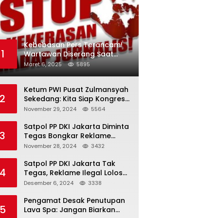
Kebebasan Pers Terancam!
1
Wartawan Diserang Saat
Investigasi Jaringan Obat
Maret 6, 2025
5895
Terlarang
Ketum PWI Pusat Zulmansyah
2
Sekedang: Kita Siap Kongres
PWI Sebelum 15 Desember
November 29, 2024
5564
2024
Satpol PP DKI Jakarta Diminta
3
Tegas Bongkar Reklame
Ilegal
November 28, 2024
3432
Satpol PP DKI Jakarta Tak
4
Tegas, Reklame Ilegal Lolos
Penindakan
Desember 6, 2024
3338
Pengamat Desak Penutupan
5
Lava Spa: Jangan Biarkan