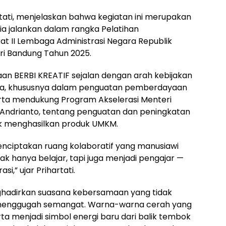
rtati, menjelaskan bahwa kegiatan ini merupakan
ia jalankan dalam rangka Pelatihan
t II Lembaga Administrasi Negara Republik
lri Bandung Tahun 2025.
an BERBI KREATIF sejalan dengan arah kebijakan
esia, khususnya dalam penguatan pemberdayaan
rta mendukung Program Akselerasi Menteri
 Andrianto, tentang penguatan dan peningkatan
k menghasilkan produk UMKM.
menciptakan ruang kolaboratif yang manusiawi
k hanya belajar, tapi juga menjadi pengajar —
,” ujar Prihartati.
ghadirkan suasana kebersamaan yang tidak
 menggugah semangat. Warna-warna cerah yang
ta menjadi simbol energi baru dari balik tembok