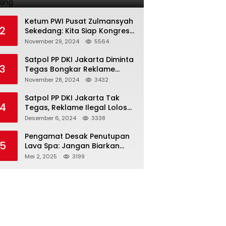
Terlarang
Ketum PWI Pusat Zulmansyah
2
Sekedang: Kita Siap Kongres
PWI Sebelum 15 Desember
November 29, 2024
5564
2024
Satpol PP DKI Jakarta Diminta
3
Tegas Bongkar Reklame
Ilegal
November 28, 2024
3432
Satpol PP DKI Jakarta Tak
4
Tegas, Reklame Ilegal Lolos
Penindakan
Desember 6, 2024
3338
Pengamat Desak Penutupan
5
Lava Spa: Jangan Biarkan
Hukum Tumpul Hadapi ‘Spa
Mei 2, 2025
3199
Berkedok