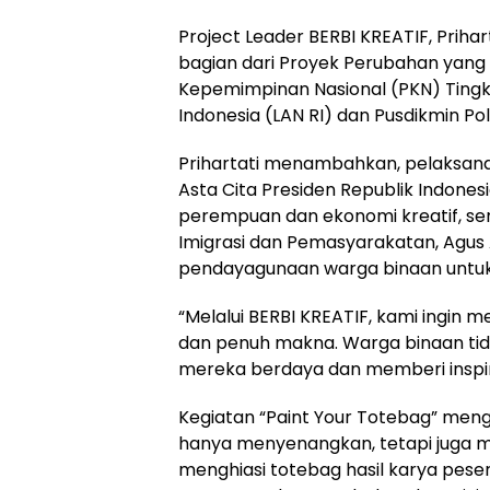
Project Leader BERBI KREATIF, Priha
bagian dari Proyek Perubahan yang 
Kepemimpinan Nasional (PKN) Tingka
Indonesia (LAN RI) dan Pusdikmin Po
Prihartati menambahkan, pelaksana
Asta Cita Presiden Republik Indon
perempuan dan ekonomi kreatif, se
Imigrasi dan Pemasyarakatan, Agus
pendayagunaan warga binaan untu
“Melalui BERBI KREATIF, kami ingin 
dan penuh makna. Warga binaan tida
mereka berdaya dan memberi inspirasi
Kegiatan “Paint Your Totebag” men
hanya menyenangkan, tetapi juga
menghiasi totebag hasil karya peser