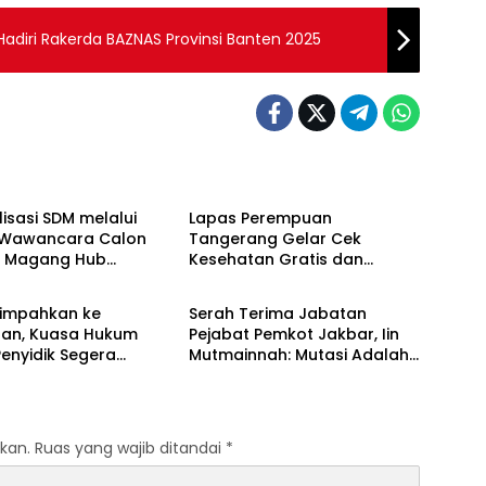
diri Rakerda BAZNAS Provinsi Banten 2025
Berita
isasi SDM melalui
Lapas Perempuan
i Wawancara Calon
Tangerang Gelar Cek
a Magang Hub
Kesehatan Gratis dan
Berita
er Batch 2 Tahun
Skrining TB, HIV, serta HPV
DNA bagi Petugas dan
limpahkan ke
Serah Terima Jabatan
Warga Binaan
aan, Kuasa Hukum
Pejabat Pemkot Jakbar, Iin
enyidik Segera
Mutmainnah: Mutasi Adalah
Terlapor Kasus
Proses Regenerasi untuk
oyokan
Perkuat Pelayanan Publik
kan.
Ruas yang wajib ditandai
*