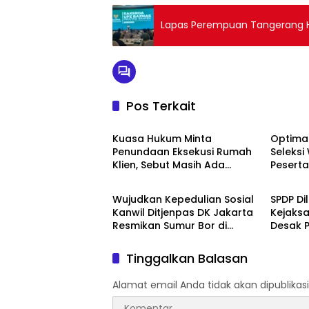
Lapas Perempuan Tangerang Ha
Pos Terkait
Berita
Berita
Kuasa Hukum Minta
Optimal
Penundaan Eksekusi Rumah
Seleks
Klien, Sebut Masih Ada
Pesert
Berita
Berita
Sejumlah Perkara Hukum
Kemnak
yang Berjalan
2026
Wujudkan Kepedulian Sosial
SPDP Di
Kanwil Ditjenpas DK Jakarta
Kejaks
Resmikan Sumur Bor di
Desak P
Masjid Al-Hidayah
Tahan 
Penger
Tinggalkan Balasan
Alamat email Anda tidak akan dipublikasi