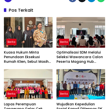
Pos Terkait
Berita
Berita
Kuasa Hukum Minta
Optimalisasi SDM melalui
Penundaan Eksekusi
Seleksi Wawancara Calon
Rumah Klien, Sebut Masih
Peserta Magang Hub
Ada Sejumlah Perkara
Kemnaker Batch 2 Tahun
Hukum yang Berjalan
2026
Berita
Berita
Lapas Perempuan
Wujudkan Kepedulian
Tangerang Gelar Cek
Sosial Kanwil Ditjenpas DK