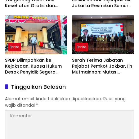
Kesehatan Gratis dan
Jakarta Resmikan Sumur
Skrining TB, HIV, serta HPV
Bor di Masjid Al-Hidayah
DNA bagi Petugas dan
Warga Binaan
Berita
Berita
SPDP Dilimpahkan ke
Serah Terima Jabatan
Kejaksaan, Kuasa Hukum
Pejabat Pemkot Jakbar, Iin
Desak Penyidik Segera
Mutmainnah: Mutasi
Tahan Terlapor Kasus
Adalah Proses Regenerasi
Pengeroyokan
untuk Perkuat Pelayanan
Tinggalkan Balasan
Publik
Alamat email Anda tidak akan dipublikasikan.
Ruas yang
wajib ditandai
*