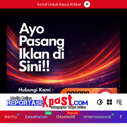
Langsung
×
Scroll Untuk Baca Artikel
ke
konten
Berita
Kesehatan
Otomotif
Internasional
Tek