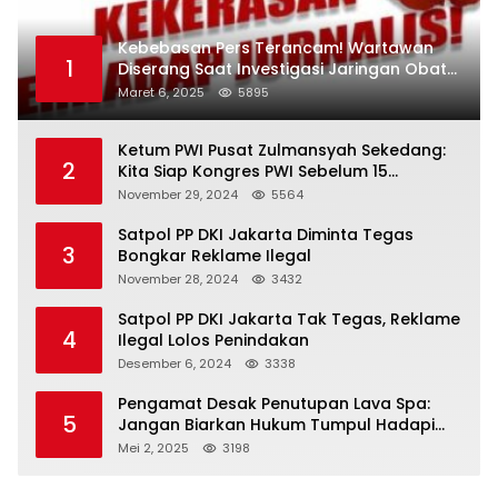
Kebebasan Pers Terancam! Wartawan
1
Diserang Saat Investigasi Jaringan Obat
Terlarang
Maret 6, 2025
5895
Ketum PWI Pusat Zulmansyah Sekedang:
2
Kita Siap Kongres PWI Sebelum 15
Desember 2024
November 29, 2024
5564
Satpol PP DKI Jakarta Diminta Tegas
3
Bongkar Reklame Ilegal
November 28, 2024
3432
Satpol PP DKI Jakarta Tak Tegas, Reklame
4
Ilegal Lolos Penindakan
Desember 6, 2024
3338
Pengamat Desak Penutupan Lava Spa:
5
Jangan Biarkan Hukum Tumpul Hadapi
‘Spa Berkedok
Mei 2, 2025
3198