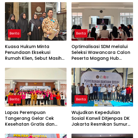
Berita
Berita
Kuasa Hukum Minta
Optimalisasi SDM melalui
Penundaan Eksekusi
Seleksi Wawancara Calon
Rumah Klien, Sebut Masih
Peserta Magang Hub
Ada Sejumlah Perkara
Kemnaker Batch 2 Tahun
Hukum yang Berjalan
2026
Berita
Berita
Lapas Perempuan
Wujudkan Kepedulian
Tangerang Gelar Cek
Sosial Kanwil Ditjenpas DK
Kesehatan Gratis dan
Jakarta Resmikan Sumur
Skrining TB, HIV, serta HPV
Bor di Masjid Al-Hidayah
DNA bagi Petugas dan