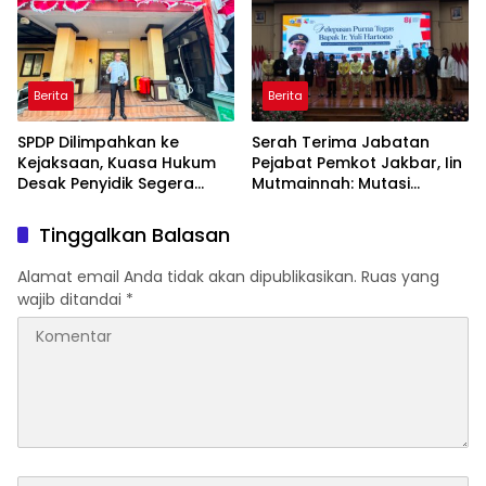
Warga Binaan
Berita
Berita
SPDP Dilimpahkan ke
Serah Terima Jabatan
Kejaksaan, Kuasa Hukum
Pejabat Pemkot Jakbar, Iin
Desak Penyidik Segera
Mutmainnah: Mutasi
Tahan Terlapor Kasus
Adalah Proses Regenerasi
Pengeroyokan
untuk Perkuat Pelayanan
Tinggalkan Balasan
Publik
Alamat email Anda tidak akan dipublikasikan.
Ruas yang
wajib ditandai
*