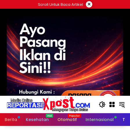
Langsung
×
Scroll Untuk Baca Artikel
ke
konten
Berita
Kesehatan
Otomotif
Internasional
Tek