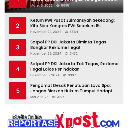
Terlarang
Maret 6, 2025
5895
Ketum PWI Pusat Zulmansyah Sekedang:
2
Kita Siap Kongres PWI Sebelum 15
Desember 2024
November 29, 2024
5564
Satpol PP DKI Jakarta Diminta Tegas
3
Bongkar Reklame Ilegal
November 28, 2024
3432
Satpol PP DKI Jakarta Tak Tegas, Reklame
4
Ilegal Lolos Penindakan
Desember 6, 2024
3337
Pengamat Desak Penutupan Lava Spa:
5
Jangan Biarkan Hukum Tumpul Hadapi
‘Spa Berkedok
Mei 2, 2025
3197