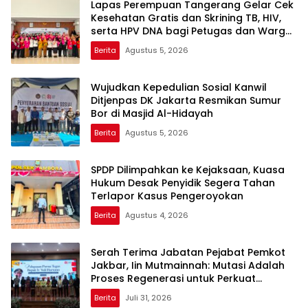
Lapas Perempuan Tangerang Gelar Cek
Kesehatan Gratis dan Skrining TB, HIV,
serta HPV DNA bagi Petugas dan Warga
Binaan
Berita
Agustus 5, 2026
Wujudkan Kepedulian Sosial Kanwil
Ditjenpas DK Jakarta Resmikan Sumur
Bor di Masjid Al-Hidayah
Berita
Agustus 5, 2026
SPDP Dilimpahkan ke Kejaksaan, Kuasa
Hukum Desak Penyidik Segera Tahan
Terlapor Kasus Pengeroyokan
Berita
Agustus 4, 2026
Serah Terima Jabatan Pejabat Pemkot
Jakbar, Iin Mutmainnah: Mutasi Adalah
Proses Regenerasi untuk Perkuat
Pelayanan Publik
Berita
Juli 31, 2026