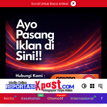
Langsung
×
Scroll Untuk Baca Artikel
ke
konten
Berita
Kesehatan
Otomotif
Internasional
Tek