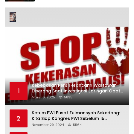
Kebebasan Pers Terancam! Wartawan
1
Diserang Saat Investigasi Jaringan Obat
Terlarang
Maret 6, 2025
5895
Ketum PWI Pusat Zulmansyah Sekedang:
2
Kita Siap Kongres PWI Sebelum 15
Desember 2024
November 29, 2024
5564