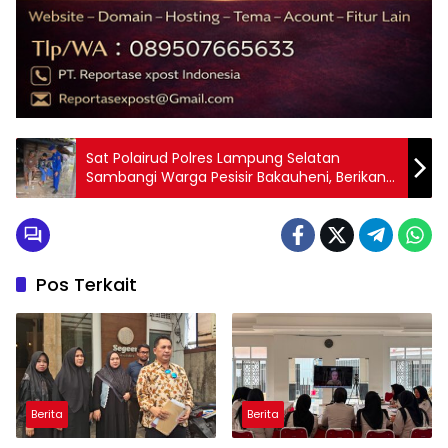
Sat Polairud Polres Lampung Selatan
Sambangi Warga Pesisir Bakauheni, Berikan
Tali Asih dan Sembako
Pos Terkait
Berita
Berita