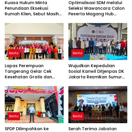
Kuasa Hukum Minta
Optimalisasi SDM melalui
Penundaan Eksekusi
Seleksi Wawancara Calon
Rumah Klien, Sebut Masih
Peserta Magang Hub
Ada Sejumlah Perkara
Kemnaker Batch 2 Tahun
Hukum yang Berjalan
2026
Berita
Berita
Lapas Perempuan
Wujudkan Kepedulian
Tangerang Gelar Cek
Sosial Kanwil Ditjenpas DK
Kesehatan Gratis dan
Jakarta Resmikan Sumur
Skrining TB, HIV, serta HPV
Bor di Masjid Al-Hidayah
DNA bagi Petugas dan
Warga Binaan
Berita
Berita
SPDP Dilimpahkan ke
Serah Terima Jabatan