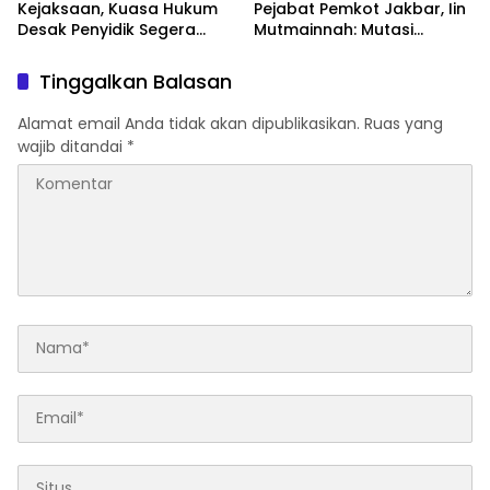
Kejaksaan, Kuasa Hukum
Pejabat Pemkot Jakbar, Iin
Desak Penyidik Segera
Mutmainnah: Mutasi
Tahan Terlapor Kasus
Adalah Proses Regenerasi
Pengeroyokan
untuk Perkuat Pelayanan
Tinggalkan Balasan
Publik
Alamat email Anda tidak akan dipublikasikan.
Ruas yang
wajib ditandai
*