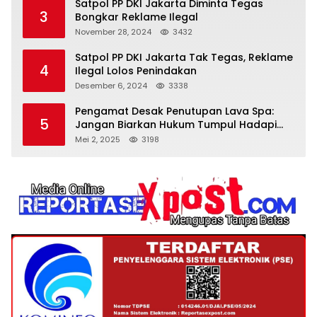
Satpol PP DKI Jakarta Diminta Tegas
3
Bongkar Reklame Ilegal
November 28, 2024
3432
Satpol PP DKI Jakarta Tak Tegas, Reklame
4
Ilegal Lolos Penindakan
Desember 6, 2024
3338
Pengamat Desak Penutupan Lava Spa:
5
Jangan Biarkan Hukum Tumpul Hadapi
‘Spa Berkedok
Mei 2, 2025
3198