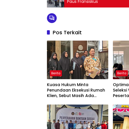
Paus Fransiskus
Pos Terkait
Berita
Berita
Kuasa Hukum Minta
Optimal
Penundaan Eksekusi Rumah
Seleks
Klien, Sebut Masih Ada
Pesert
Sejumlah Perkara Hukum
Kemnak
yang Berjalan
2026