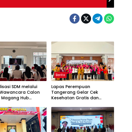
Berita
isasi SDM melalui
Lapas Perempuan
i Wawancara Calon
Tangerang Gelar Cek
a Magang Hub
Kesehatan Gratis dan
er Batch 2 Tahun
Skrining TB, HIV, serta HPV
DNA bagi Petugas dan
Warga Binaan