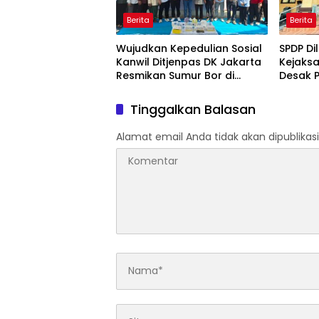
Berita
Berita
Wujudkan Kepedulian Sosial
SPDP Di
Kanwil Ditjenpas DK Jakarta
Kejaks
Resmikan Sumur Bor di
Desak P
Masjid Al-Hidayah
Tahan 
Penger
Tinggalkan Balasan
Alamat email Anda tidak akan dipublikasi