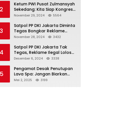
Ketum PWI Pusat Zulmansyah
2
Sekedang: Kita Siap Kongres
PWI Sebelum 15 Desember
November 29, 2024
5564
2024
Satpol PP DKI Jakarta Diminta
3
Tegas Bongkar Reklame
Ilegal
November 28, 2024
3432
Satpol PP DKI Jakarta Tak
4
Tegas, Reklame Ilegal Lolos
Penindakan
Desember 6, 2024
3338
Pengamat Desak Penutupan
5
Lava Spa: Jangan Biarkan
Hukum Tumpul Hadapi ‘Spa
Mei 2, 2025
3199
Berkedok