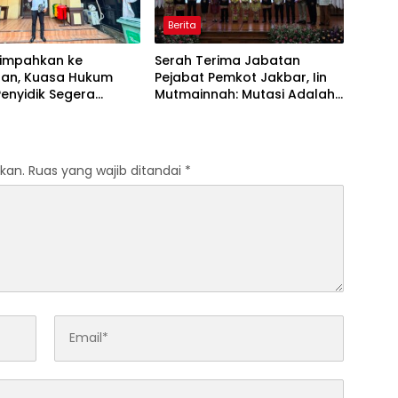
Berita
limpahkan ke
Serah Terima Jabatan
aan, Kuasa Hukum
Pejabat Pemkot Jakbar, Iin
enyidik Segera
Mutmainnah: Mutasi Adalah
Terlapor Kasus
Proses Regenerasi untuk
oyokan
Perkuat Pelayanan Publik
kan.
Ruas yang wajib ditandai
*