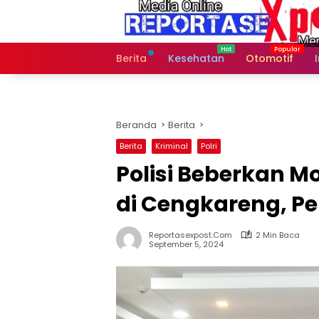
Langsung
ke
konten
Berita
Kesehatan
Otomotif
Beranda
Berita
Berita
Kriminal
Polri
Polisi Beberkan M
di Cengkareng, Pe
Reportasexpost.com
2 Min Baca
September 5, 2024