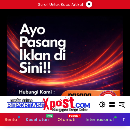
Langsung
×
Scroll Untuk Baca Artikel
ke
konten
Berita
Kesehatan
Otomotif
Internasional
Tek