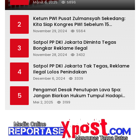
Terlarang
Maret 6, 2025
5896
Ketum PWI Pusat Zulmansyah Sekedang:
2
Kita Siap Kongres PWI Sebelum 15
Desember 2024
November 29, 2024
5564
Satpol PP DKI Jakarta Diminta Tegas
3
Bongkar Reklame Ilegal
November 28, 2024
3432
Satpol PP DKI Jakarta Tak Tegas, Reklame
4
Ilegal Lolos Penindakan
Desember 6, 2024
3339
Pengamat Desak Penutupan Lava Spa:
5
Jangan Biarkan Hukum Tumpul Hadapi
‘Spa Berkedok
Mei 2, 2025
3199