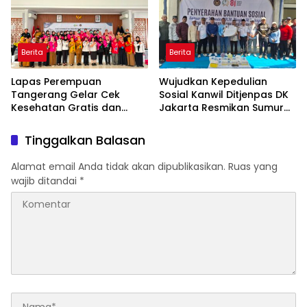
Berita
Berita
Lapas Perempuan
Wujudkan Kepedulian
Tangerang Gelar Cek
Sosial Kanwil Ditjenpas DK
Kesehatan Gratis dan
Jakarta Resmikan Sumur
Skrining TB, HIV, serta HPV
Bor di Masjid Al-Hidayah
DNA bagi Petugas dan
Tinggalkan Balasan
Warga Binaan
Alamat email Anda tidak akan dipublikasikan.
Ruas yang
wajib ditandai
*