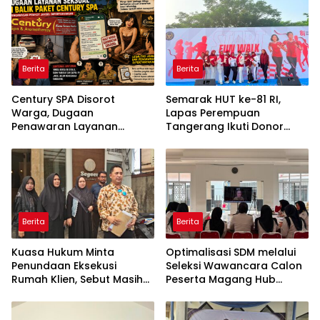
Berita
Berita
Century SPA Disorot
Semarak HUT ke-81 RI,
Warga, Dugaan
Lapas Perempuan
Penawaran Layanan
Tangerang Ikuti Donor
Seksual Terungkap Lewat
Darah dan Fun Walk
Percakapan WhatsApp
Kementerian Imigrasi dan
Pemasyarakatan
Berita
Berita
Kuasa Hukum Minta
Optimalisasi SDM melalui
Penundaan Eksekusi
Seleksi Wawancara Calon
Rumah Klien, Sebut Masih
Peserta Magang Hub
Ada Sejumlah Perkara
Kemnaker Batch 2 Tahun
Hukum yang Berjalan
2026