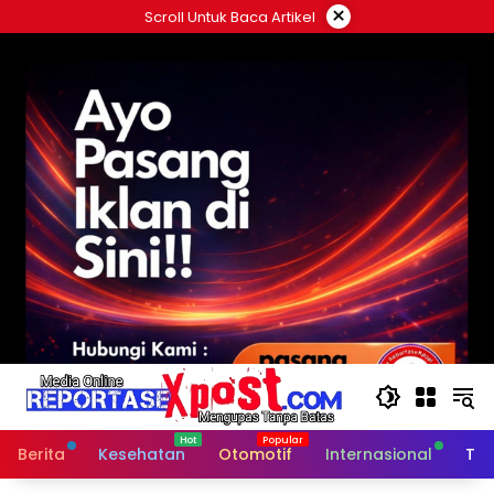
Langsung
×
Scroll Untuk Baca Artikel
ke
konten
Berita
Kesehatan
Otomotif
Internasional
Tek