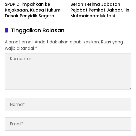
SPDP Dilimpahkan ke
Serah Terima Jabatan
Kejaksaan, Kuasa Hukum
Pejabat Pemkot Jakbar, Iin
Desak Penyidik Segera
Mutmainnah: Mutasi
Tahan Terlapor Kasus
Adalah Proses Regenerasi
Pengeroyokan
untuk Perkuat Pelayanan
Tinggalkan Balasan
Publik
Alamat email Anda tidak akan dipublikasikan.
Ruas yang
wajib ditandai
*