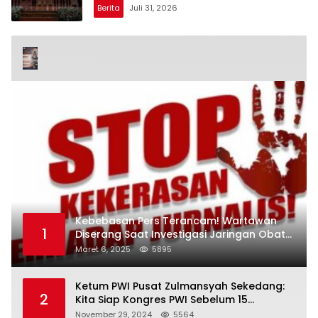
Pelayanan Publik
Berita
Juli 31, 2026
Kebebasan Pers Terancam! Wartawan
1
Diserang Saat Investigasi Jaringan Obat
Terlarang
Maret 6, 2025
5895
Ketum PWI Pusat Zulmansyah Sekedang:
2
Kita Siap Kongres PWI Sebelum 15
Desember 2024
November 29, 2024
5564