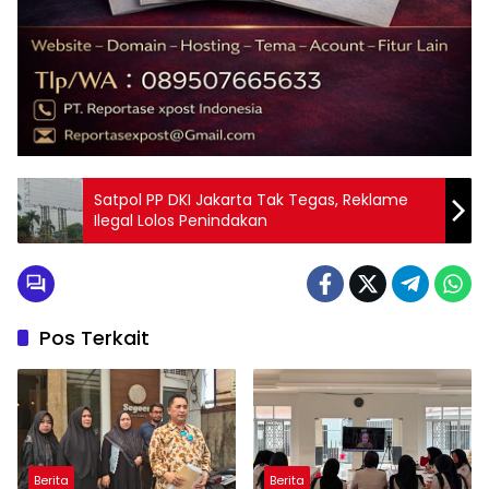
Satpol PP DKI Jakarta Tak Tegas, Reklame
Ilegal Lolos Penindakan
Pos Terkait
Berita
Berita