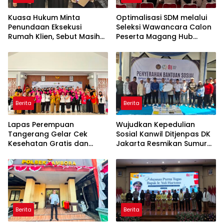
Kuasa Hukum Minta
Optimalisasi SDM melalui
Penundaan Eksekusi
Seleksi Wawancara Calon
Rumah Klien, Sebut Masih
Peserta Magang Hub
Ada Sejumlah Perkara
Kemnaker Batch 2 Tahun
Hukum yang Berjalan
2026
Berita
Berita
Lapas Perempuan
Wujudkan Kepedulian
Tangerang Gelar Cek
Sosial Kanwil Ditjenpas DK
Kesehatan Gratis dan
Jakarta Resmikan Sumur
Skrining TB, HIV, serta HPV
Bor di Masjid Al-Hidayah
DNA bagi Petugas dan
Warga Binaan
Berita
Berita