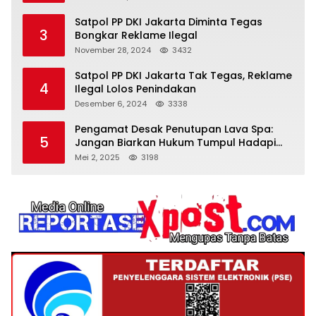
Satpol PP DKI Jakarta Diminta Tegas
3
Bongkar Reklame Ilegal
November 28, 2024
3432
Satpol PP DKI Jakarta Tak Tegas, Reklame
4
Ilegal Lolos Penindakan
Desember 6, 2024
3338
Pengamat Desak Penutupan Lava Spa:
5
Jangan Biarkan Hukum Tumpul Hadapi
‘Spa Berkedok
Mei 2, 2025
3198