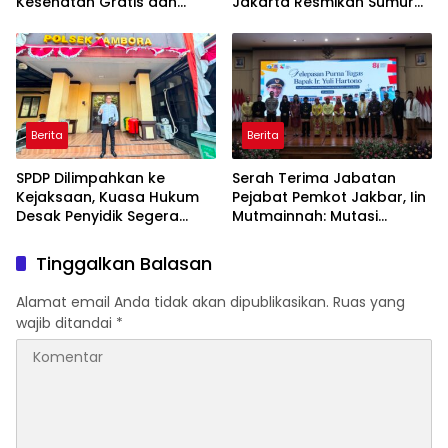
Kesehatan Gratis dan
Jakarta Resmikan Sumur
Skrining TB, HIV, serta HPV
Bor di Masjid Al-Hidayah
DNA bagi Petugas dan
Warga Binaan
Berita
Berita
SPDP Dilimpahkan ke
Serah Terima Jabatan
Kejaksaan, Kuasa Hukum
Pejabat Pemkot Jakbar, Iin
Desak Penyidik Segera
Mutmainnah: Mutasi
Tahan Terlapor Kasus
Adalah Proses Regenerasi
Pengeroyokan
untuk Perkuat Pelayanan
Tinggalkan Balasan
Publik
Alamat email Anda tidak akan dipublikasikan.
Ruas yang
wajib ditandai
*