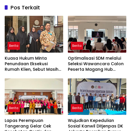
Pos Terkait
Berita
Berita
Kuasa Hukum Minta
Optimalisasi SDM melalui
Penundaan Eksekusi
Seleksi Wawancara Calon
Rumah Klien, Sebut Masih
Peserta Magang Hub
Ada Sejumlah Perkara
Kemnaker Batch 2 Tahun
Hukum yang Berjalan
2026
Berita
Berita
Lapas Perempuan
Wujudkan Kepedulian
Tangerang Gelar Cek
Sosial Kanwil Ditjenpas DK