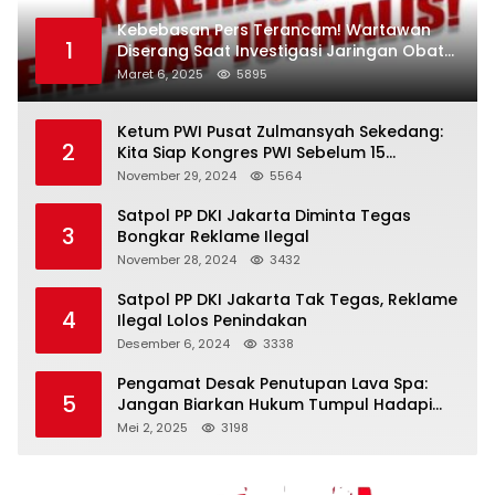
Kebebasan Pers Terancam! Wartawan
1
Diserang Saat Investigasi Jaringan Obat
Terlarang
Maret 6, 2025
5895
Ketum PWI Pusat Zulmansyah Sekedang:
2
Kita Siap Kongres PWI Sebelum 15
Desember 2024
November 29, 2024
5564
Satpol PP DKI Jakarta Diminta Tegas
3
Bongkar Reklame Ilegal
November 28, 2024
3432
Satpol PP DKI Jakarta Tak Tegas, Reklame
4
Ilegal Lolos Penindakan
Desember 6, 2024
3338
Pengamat Desak Penutupan Lava Spa:
5
Jangan Biarkan Hukum Tumpul Hadapi
‘Spa Berkedok
Mei 2, 2025
3198