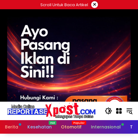
Langsung
×
Scroll Untuk Baca Artikel
ke
konten
Berita
Kesehatan
Otomotif
Internasional
Tek