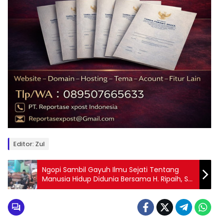
Editor: Zul
Ngopi Sambil Gayuh Ilmu Sejati Tentang
Manusia Hidup Didunia Bersama H. Ripaih, SE
di SDIT Amani Ar Rasyid Cengkareng