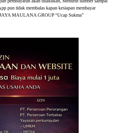
 kapan pembayaran akan dilakukan, Menurut sumber sampai
atsApp pun tidak membalas kapan kesiapan membayar
n PT JAYA MAULANA GROUP “Ucap Sukma”