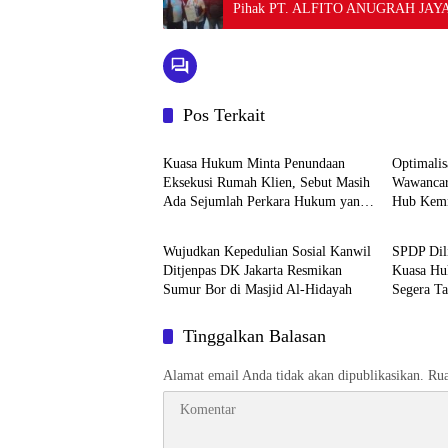
Pihak PT. ALFITO ANUGRAH JAY
Pos Terkait
Berita
Berita
Kuasa Hukum Minta Penundaan
Optimalis
Eksekusi Rumah Klien, Sebut Masih
Wawancar
Ada Sejumlah Perkara Hukum yang
Hub Kemn
Berita
Berita
Berjalan
Wujudkan Kepedulian Sosial Kanwil
SPDP Dil
Ditjenpas DK Jakarta Resmikan
Kuasa Hu
Sumur Bor di Masjid Al-Hidayah
Segera Ta
Pengeroy
Tinggalkan Balasan
Alamat email Anda tidak akan dipublikasikan.
Rua