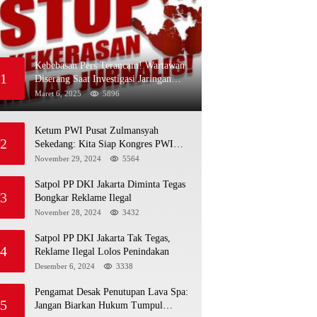
Kebebasan Pers Terancam! Wartawan
1
Diserang Saat Investigasi Jaringan
Obat Terlarang
Maret 6, 2025
5896
Ketum PWI Pusat Zulmansyah
2
Sekedang: Kita Siap Kongres PWI
Sebelum 15 Desember 2024
November 29, 2024
5564
Satpol PP DKI Jakarta Diminta Tegas
3
Bongkar Reklame Ilegal
November 28, 2024
3432
Satpol PP DKI Jakarta Tak Tegas,
4
Reklame Ilegal Lolos Penindakan
Desember 6, 2024
3338
Pengamat Desak Penutupan Lava Spa:
5
Jangan Biarkan Hukum Tumpul