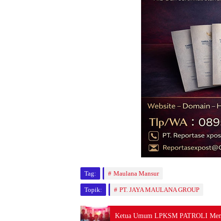
Tag:
Maulana Mansur
Topik:
PT. JAYA MAULANA GROUP
Ketua Umum LPKSM PATROLI Meminta