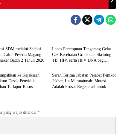
A
Berita
asi SDM melalui Seleksi
Lapas Perempuan Tangerang Gelar
a Calon Peserta Magang
Cek Kesehatan Gratis dan Skrining
aker Batch 2 Tahun 2026
TB, HIV, serta HPV DNA bagi
Berita
Petugas dan Warga Binaan
impahkan ke Kejaksaan,
Serah Terima Jabatan Pejabat Pemkot
kum Desak Penyidik
Jakbar, Iin Mutmainnah: Mutasi
han Terlapor Kasus
Adalah Proses Regenerasi untuk
okan
Perkuat Pelayanan Publik
s yang wajib ditandai
*