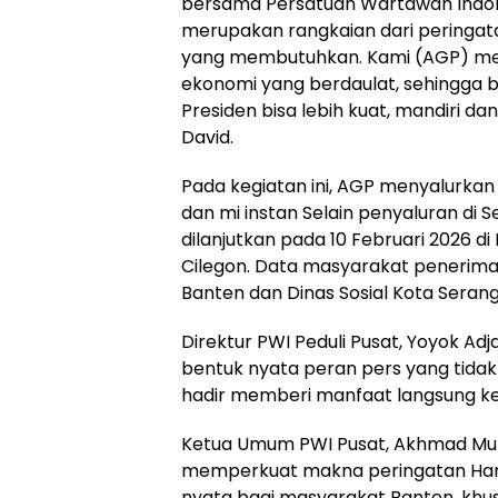
bersama Persatuan Wartawan Indone
merupakan rangkaian dari peringat
yang membutuhkan. Kami (AGP) me
ekonomi yang berdaulat, sehingga 
Presiden bisa lebih kuat, mandiri dan
David.
Pada kegiatan ini, AGP menyalurkan
dan mi instan Selain penyaluran di 
dilanjutkan pada 10 Februari 2026 di
Cilegon. Data masyarakat penerima 
Banten dan Dinas Sosial Kota Serang
Direktur PWI Peduli Pusat, Yoyok Adj
bentuk nyata peran pers yang tidak
hadir memberi manfaat langsung k
Ketua Umum PWI Pusat, Akhmad Munir
memperkuat makna peringatan Hari
nyata bagi masyarakat Banten, khu