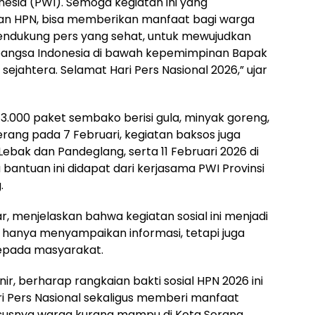
sia (PWI). Semoga kegiatan ini yang
an HPN, bisa memberikan manfaat bagi warga
ndukung pers yang sehat, untuk mewujudkan
bangsa Indonesia di bawah kepemimpinan Bapak
 sejahtera. Selamat Hari Pers Nasional 2026,” ujar
 3.000 paket sembako berisi gula, minyak goreng,
Serang pada 7 Februari, kegiatan baksos juga
 Lebak dan Pandeglang, serta 11 Februari 2026 di
bantuan ini didapat dari kerjasama PWI Provinsi
.
ar, menjelaskan bahwa kegiatan sosial ini menjadi
 hanya menyampaikan informasi, tetapi juga
epada masyarakat.
, berharap rangkaian bakti sosial HPN 2026 ini
 Pers Nasional sekaligus memberi manfaat
susnya warga kurang mampu di Kota Serang,