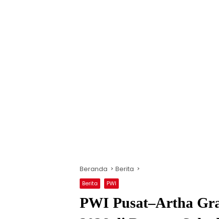
Beranda
Berita
Berita
PWI
PWI Pusat–Artha Gra