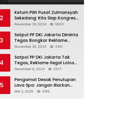
Terlarang
Ketum PWI Pusat Zulmansyah
2
Sekedang: Kita Siap Kongres
PWI Sebelum 15 Desember
November 29, 2024
5563
2024
Satpol PP DKI Jakarta Diminta
3
Tegas Bongkar Reklame
Ilegal
November 28, 2024
3431
Satpol PP DKI Jakarta Tak
4
Tegas, Reklame Ilegal Lolos
Penindakan
Desember 6, 2024
3337
Pengamat Desak Penutupan
5
Lava Spa: Jangan Biarkan
Hukum Tumpul Hadapi ‘Spa
Mei 2, 2025
3196
Berkedok