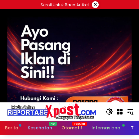
Langsung
×
Scroll Untuk Baca Artikel
ke
konten
Berita
Kesehatan
Otomotif
Internasional
Tek