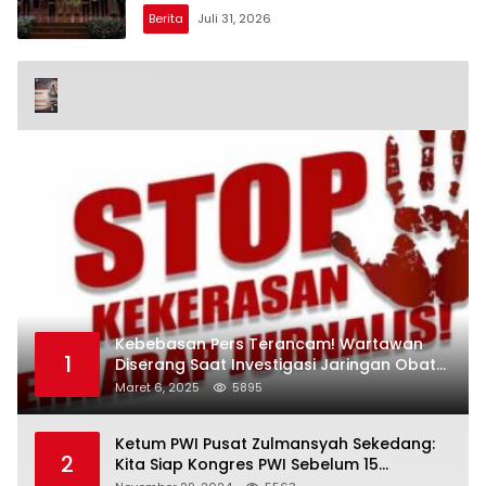
Pelayanan Publik
Berita
Juli 31, 2026
Kebebasan Pers Terancam! Wartawan
1
Diserang Saat Investigasi Jaringan Obat
Terlarang
Maret 6, 2025
5895
Ketum PWI Pusat Zulmansyah Sekedang:
2
Kita Siap Kongres PWI Sebelum 15
Desember 2024