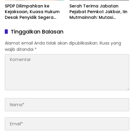
SPDP Dilimpahkan ke
Serah Terima Jabatan
Kejaksaan, Kuasa Hukum
Pejabat Pemkot Jakbar, Iin
Desak Penyidik Segera
Mutmainnah: Mutasi
Tahan Terlapor Kasus
Adalah Proses Regenerasi
Pengeroyokan
untuk Perkuat Pelayanan
Tinggalkan Balasan
Publik
Alamat email Anda tidak akan dipublikasikan.
Ruas yang
wajib ditandai
*