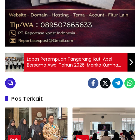
Lapas Perempuan Tangerang Ikuti Apel
Bersama Awal Tahun 2026, Menko Kumham
Imipas Tekankan Soliditas dan Integritas
Aparatur
Pos Terkait
Berita
Berita