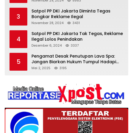
November 29, 2024
5563
Satpol PP DKI Jakarta Diminta Tegas
3
Bongkar Reklame Ilegal
November 28, 2024
3431
Satpol PP DKI Jakarta Tak Tegas, Reklame
4
Ilegal Lolos Penindakan
Desember 6, 2024
3337
Pengamat Desak Penutupan Lava Spa:
5
Jangan Biarkan Hukum Tumpul Hadapi
‘Spa Berkedok
Mei 2, 2025
3195