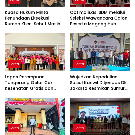
Kuasa Hukum Minta
Optimalisasi SDM melalui
Penundaan Eksekusi
Seleksi Wawancara Calon
Rumah Klien, Sebut Masih
Peserta Magang Hub
Ada Sejumlah Perkara
Kemnaker Batch 2 Tahun
Hukum yang Berjalan
2026
Berita
Berita
Lapas Perempuan
Wujudkan Kepedulian
Tangerang Gelar Cek
Sosial Kanwil Ditjenpas DK
Kesehatan Gratis dan
Jakarta Resmikan Sumur
Skrining TB, HIV, serta HPV
Bor di Masjid Al-Hidayah
DNA bagi Petugas dan
Warga Binaan
Berita
Berita